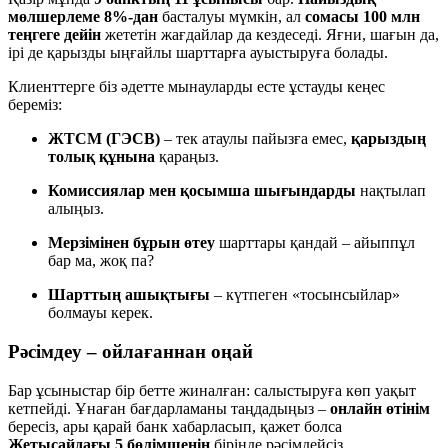
мөлшерлеме 8%-дан
басталуы мүмкін, ал
сомасы 100 млн
теңгеге дейін
жететін жағдайлар да кездеседі. Яғни, шағын да,
ірі де қарызды ыңғайлы шарттарға ауыстыруға болады.
Клиенттерге біз әдетте мынауларды есте ұстауды кеңес
береміз:
ЖТСМ (ГЭСВ)
– тек атаулы пайызға емес,
қарыздың
толық құнына
қараңыз.
Комиссиялар мен қосымша шығындарды
нақтылап
алыңыз.
Мерзімінен бұрын өтеу
шарттары қандай – айыппұл
бар ма, жоқ па?
Шарттың ашықтығы
– күтпеген «тосынсыйлар»
болмауы керек.
Рәсімдеу – ойлағаннан оңай
Бар ұсыныстар бір бетте жиналған: салыстыруға көп уақыт
кетпейді. Ұнаған бағдарламаны таңдадыңыз –
онлайн өтінім
бересіз, ары қарай банк хабарласып, қажет болса
Жетысайдағы 5 бөлімшенің
бірінде рәсімдейсіз.