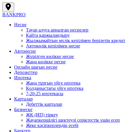
BANK
PRO
Несие
Тауар алуға арналған несиелер
Қайта қаржыландыру
Жылжымайтын мүлік кепілімен берілетін кредит
Автокөлік кепілімен несие
Автонесие
Жүрілген көлікке несие
Жаңа көлікке несие
Онлайн шағын несие
Депозиттер
Ипотека
Жаңа тұрғын үйге ипотека
Қолданыстағы үйге ипотека
7-20-25 ипотекасы
Карталар
Дебеттік карталар
Бизнеске
ЖК (ИП) тіркеу
Жауапкершілігі шектеулі серіктестік үшін есеп
Жеке кәсіпкерлердің есебі
Банктер