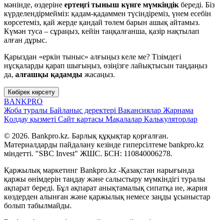
мәнінде, өздеріне
ертеңгі тыныш күнге мүмкіндік
береді. Біз
күрделендірмейміз: қадам-қадаммен түсіндіреміз, үнем есебін
көрсетеміз, қай жерде қандай төлем барын ашық айтамыз.
Күмән туса – сұраңыз, кейін таңқалғанша, қазір нақтылап
алған дұрыс.
Қарыздан «еркін тыныс» алғыңыз келе ме? Тізімдегі
нұсқаларды қарап шығыңыз, өзіңізге лайықтысын таңдаңыз
да,
алғашқы қадамды
жасаңыз.
Көбірек көрсету
BANK
PRO
Жоба туралы
Байланыс деректері
Вакансиялар
Жарнама
Қолдау қызметі
Сайт картасы
Мақалалар
Калькуляторлар
© 2026. Bankpro.kz. Барлық құқықтар қорғалған.
Материалдарды пайдалану кезінде гиперсілтеме bankpro.kz
міндетті. "SBC Invest" ЖШС. БСН: 110840006278.
Қаржылық маркетинг Bankpro.kz -Қазақстан нарығында
қаржы өнімдерін таңдау және салыстыру мүмкіндігі туралы
ақпарат береді. Бұл ақпарат анықтамалық сипатқа ие, жария
көздерден алынған және қаржылық немесе заңды ұсыныстар
болып табылмайды.