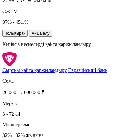
22.5% - 37.7% жылына
СЖТМ
37% - 45.1%
Толығырак
Ақша алу
Кепілсіз несиелерді қайта қаржыландыру
Сыртқы қайта қаржыландыру
Евразийский банк
Сома
20 000 - 7 000 000 ₸
Мерзім
3 - 72 ай
Мөлшерлеме
32% - 32% жылына