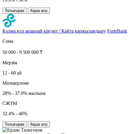
Толығырак
Ақша алу
Қолма қол ақшалай кредит / Қайта қаржыландыру
ForteBank
Сома
50 000 - 9 500 000 ₸
Мерзім
12 - 60 ай
Мөлшерлеме
28% - 37.9% жылына
СЖТМ
32.4% - 46%
Толығырак
Ақша алу