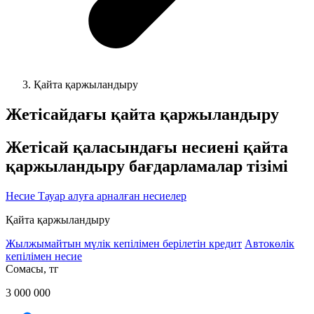
Қайта қаржыландыру
Жетісайдағы қайта қаржыландыру
Жетісай қаласындағы несиені қайта
қаржыландыру бағдарламалар тізімі
Несие
Тауар алуға арналған несиелер
Қайта қаржыландыру
Жылжымайтын мүлік кепілімен берілетін кредит
Автокөлік
кепілімен несие
Cомасы, тг
3 000 000