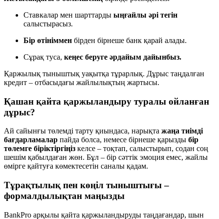
Ставкалар мен шарттарды
ыңғайлы әрі тегін
салыстырасыз.
Бір өтініммен
бірден бірнеше банк қарай алады.
Сұрақ туса,
кеңес беруге әрдайым дайынбыз.
Қаржылық тыныштық уақытқа тұрарлық. Дұрыс таңдалған
кредит – отбасыдағы жайлылықтың жартысы.
Қашан қайта қаржыландыру туралы ойланған
дұрыс?
Ай сайынғы төлемді тарту қиындаса, нарықта
жаңа тиімді
бағдарламалар
пайда болса, немесе бірнеше қарызды
бір
төлемге біріктіргіңіз
келсе – тоқтап, салыстырып, содан соң
шешім қабылдаған жөн. Бұл – бір сәттік эмоция емес, жайлы
өмірге қайтуға көмектесетін саналы қадам.
Тұрақтылық пен көңіл тыныштығы –
формалдылықтан маңызды
BankPro арқылы қайта қаржыландыруды таңдағандар, шын