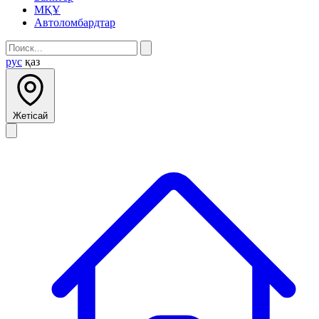
МҚҰ
Автоломбардтар
рус
қаз
Жетісай