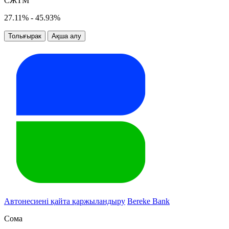
СЖТМ
27.11% - 45.93%
Толығырак
Ақша алу
Автонесиені қайта қаржыландыру
Bereke Bank
Сома