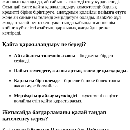
жиналып қалады да, ай сайынғы төлемді өтеу күрделенеді.
Осындай сәтте қайта қаржыландыру көмектеседі: барлық
кредитті біріне біріктіруге, анағұрлым қолайлы пайызға өтуге
және ай сайынғы төлемді жеңілдетуге болады. BankPro бұл
жолдан талай рет өткен: уақытында қабылданған шешім
көбіне күйзелісті азайтып, қаржылық жағдайды ретке
келтіреді.
Қайта қаржыландыру не береді?
Ай сайынғы төлемнің азаюы
– бюджетке бірден
сезіледі.
Пайыз төмендесе, жалпы артық төлем де қысқарады.
Барлығы бір төлемде
– бірнеше банкке бөлек төлем
жасап әуре болмайсыз.
Мерзімді ыңғайлау мүмкіндігі
– жүктемені өзіңізге
қолайлы етіп қайта құрастырасыз.
Жетысайда бағдарламаны қалай таңдап
қателеспеу керек?
Қазір мұнда
9 банктың 11 ұсынысы
бар.
Пайыздық