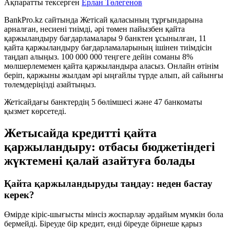
Ақпаратты тексерген
Ерлан Төлегенов
BankPro.kz сайтында Жетісай қаласының тұрғындары
на
арналған
, несие
ні
тиімді, әрі төмен пайызбен қайта
қаржыландыру
бағдарламалары
9
банктен ұсынылған,
11
қайта қаржыландыру бағдарламаларының ішінен тиімдісін
таңдап алыңыз
.
100 000 000 теңгеге дейін соманы 8%
мөлшерлемемен қайта қаржыландыра аласыз. Онлайн өтінім
беріп, қаржыны жылдам әрі ыңғайлы түрде алып, ай сайынғы
төлемдеріңізді азайтыңыз.
Жетісайдағы банктердің 5 бөлімшесі және 47 банкоматы
қызмет көрсетеді.
Жетысайда кредитті қайта
қаржыландыру: отбасы бюджетіндегі
жүктемені қалай азайтуға болады
Қайта қаржыландыруды таңдау: неден бастау
керек?
Өмірде кіріс-шығысты мінсіз жоспарлау әрдайым мүмкін бола
бермейді. Біреуде бір кредит, енді біреуде бірнеше қарыз