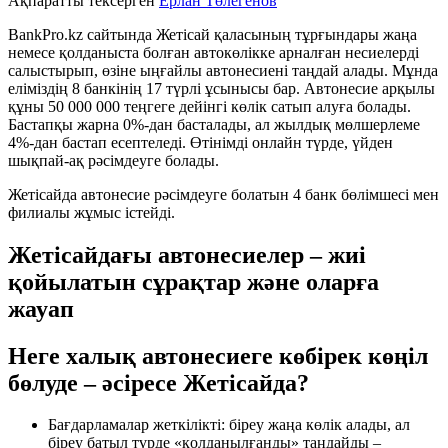
Ақпаратты тексерген
Ерлан Төлегенов
BankPro.kz сайтында Жетісай қаласының тұрғындары жаңа
немесе қолданыста болған автокөлікке арналған несиелерді
салыстырып, өзіне ыңғайлы автонесиені таңдай алады. Мұнда
ел
іміздің
8 банкінің 17 түрлі ұсынысы бар. Автонеси
е арқылы
құны
50 000 000 теңгеге дейінгі
көлік сатып алуға болады
.
Бастапқы жарна 0%-дан басталады, ал жылдық мөлшерлеме
4%-дан бастап есептеледі. Өтінімді онлайн түрде, үйден
шықпай-ақ рәсімдеуге болады.
Жетісайда автонесие рәсімдеуге болатын 4 банк бөлімшесі мен
филиалы жұмыс істейді.
Жетісайдағы автонесиелер – жиі
қойылатын сұрақтар және оларға
жауап
Неге халық автонесиеге көбірек көңіл
бөлуде – әсіресе Жетісайда?
Бағдарламалар жеткілікті: біреу жаңа көлік алады, ал
біреу батыл түрде «қолданылғанды» таңдайды –