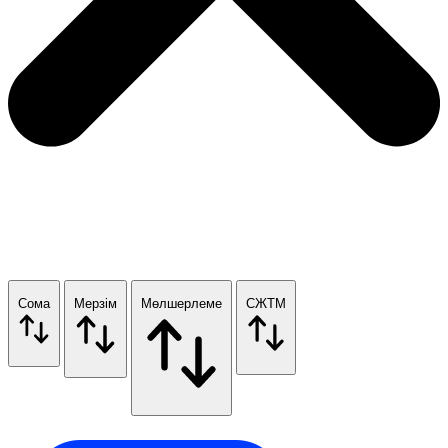
Сома
Мерзім
Мөлшерлеме
СЖТМ