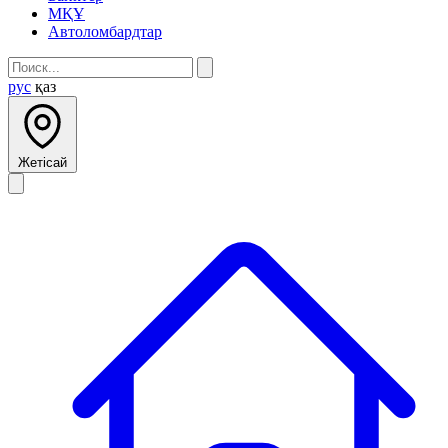
МҚҰ
Автоломбардтар
рус
қаз
Жетісай