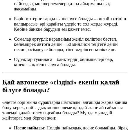
пайыздық мөлшерлемелер қатты айырмашылық
жасамайды.
Бәрін интернет арқылы шешуге болады – онлайн өтініш
қалдырасыз, әрі қарайғы үдеріс те сол жерде жүреді.
Көбіне банкке барудың өзі қажет емес.
Сомалар әртүрлі: қарапайым жеңіл көліктен бастап,
көлемдірек автоға дейін – 50 миллион теңгеге дейін
несие рәсімдеуге болады, тіпті жүрілген көлікке де.
Сұрақтар туындаса – банктердің бөлімшелері бар,
кезексіз-ақ кеңес алуға болады.
Қай автонесие «сіздікі» екенін қалай
білуге болады?
Әдетте бәрі мына сұрақтарда шатасады: алғашқы жарна қанша
болу керек, пайыздық мөлшерлеме қандай және ай сайынғы
төлемді қалай төлеу ыңғайлы болады? Мұнда мынадай
жайттарға мән берген жөн:
Несие пайызы
: Нөлдік пайыздық несие болмайды, бірақ