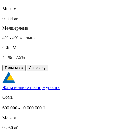
Мерзім
6 - 84 ай
Мөлшерлеме
4% - 4% жылына
СЖТМ
4.1% - 7.5%
Толығырак
Ақша алу
Жаңа көлікке несие
Нурбанк
Сома
600 000 - 10 000 000 ₸
Мерзім
9 - 60 ай