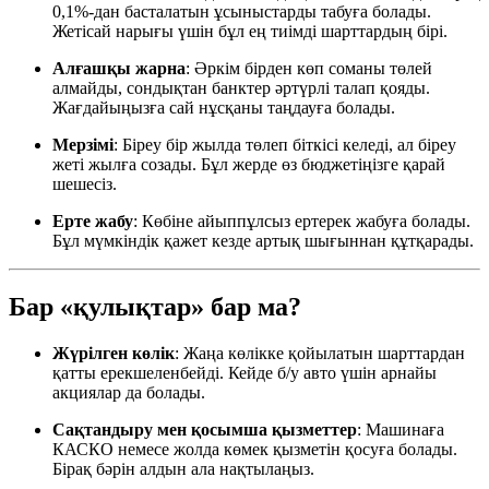
0,1%-дан басталатын ұсыныстарды табуға болады.
Жетісай нарығы үшін бұл ең тиімді шарттардың бірі.
Алғашқы жарна
: Әркім бірден көп соманы төлей
алмайды, сондықтан банктер әртүрлі талап қояды.
Жағдайыңызға сай нұсқаны таңдауға болады.
Мерзімі
: Біреу бір жылда төлеп біткісі келеді, ал біреу
жеті жылға созады. Бұл жерде өз бюджетіңізге қарай
шешесіз.
Ерте жабу
: Көбіне айыппұлсыз ертерек жабуға болады.
Бұл мүмкіндік қажет кезде артық шығыннан құтқарады.
Бар «қулықтар» бар ма?
Жүрілген көлік
: Жаңа көлікке қойылатын шарттардан
қатты ерекшеленбейді. Кейде б/у авто үшін арнайы
акциялар да болады.
Сақтандыру мен қосымша қызметтер
: Машинаға
КАСКО немесе жолда көмек қызметін қосуға болады.
Бірақ бәрін алдын ала нақтылаңыз.