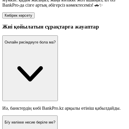
BankPro-да сізге артық әбігерсіз көмектесеміз! 🚗✨
Көбірек көрсету
Жиі қойылатын сұрақтарға жауаптар
Онлайн рәсімдеуге бола ма?
Иә, банктердің көбі BankPro.kz арқылы өтініш қабылдайды.
Б/у көлікке несие беріле ме?