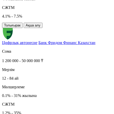
СЖТМ
4.1% - 7.5%
Толығырак
Ақша алу
Цифрлық автонесие
Банк Фридом Финанс Казахстан
Сома
1 200 000 - 50 000 000 ₸
Мерзім
12 - 84 ай
Мөлшерлеме
0.1% - 31% жылына
СЖТМ
1.2% - 35%