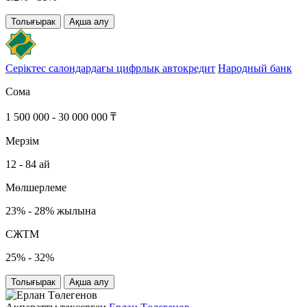
Толығырак
Ақша алу
Серіктес салондардағы цифрлық автокредит
Народный банк
Сома
1 500 000 - 30 000 000 ₸
Мерзім
12 - 84 ай
Мөлшерлеме
23% - 28% жылына
СЖТМ
25% - 32%
Толығырак
Ақша алу