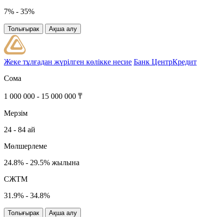
7% - 35%
Толығырак
Ақша алу
Жеке тұлғадан жүрілген көлікке несие
Банк ЦентрКредит
Сома
1 000 000 - 15 000 000 ₸
Мерзім
24 - 84 ай
Мөлшерлеме
24.8% - 29.5% жылына
СЖТМ
31.9% - 34.8%
Толығырак
Ақша алу