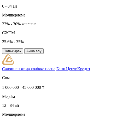
6 - 84 ай
Мөлшерлеме
23% - 30% жылына
СЖТМ
25.6% - 35%
Толығырак
Ақша алу
Салоннан жаңа көлікке несие
Банк ЦентрКредит
Сома
1 000 000 - 45 000 000 ₸
Мерзім
12 - 84 ай
Мөлшерлеме