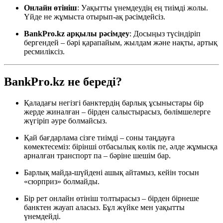
Онлайн өтініш
: Уақытты үнемдеудің ең тиімді жолы.
Үйде не жұмыста отырып-ақ рәсімдейсіз.
BankPro.kz арқылы рәсімдеу
: Досыңыз түсіндіріп
бергендей – бәрі қарапайым, жылдам және нақты, артық
ресмиліксіз.
BankPro.kz не береді?
Қаладағы негізгі банктердің барлық ұсыныстары бір
жерде жиналған – бірден салыстырасыз, бөлімшелерге
жүгіріп әуре болмайсыз.
Қай бағдарлама сізге тиімді – соны таңдауға
көмектесеміз: бірінші отбасылық көлік пе, әлде жұмысқа
арналған транспорт па – бәріне шешім бар.
Барлық майда-шүйдені ашық айтамыз, кейін тосын
«сюрприз» болмайды.
Бір рет онлайн өтініш толтырасыз – бірден бірнеше
банктен жауап аласыз. Бұл жүйке мен уақытты
үнемдейді.