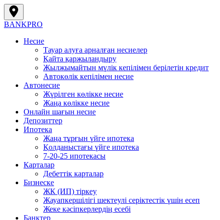
BANK
PRO
Несие
Тауар алуға арналған несиелер
Қайта қаржыландыру
Жылжымайтын мүлік кепілімен берілетін кредит
Автокөлік кепілімен несие
Автонесие
Жүрілген көлікке несие
Жаңа көлікке несие
Онлайн шағын несие
Депозиттер
Ипотека
Жаңа тұрғын үйге ипотека
Қолданыстағы үйге ипотека
7-20-25 ипотекасы
Карталар
Дебеттік карталар
Бизнеске
ЖК (ИП) тіркеу
Жауапкершілігі шектеулі серіктестік үшін есеп
Жеке кәсіпкерлердің есебі
Банктер