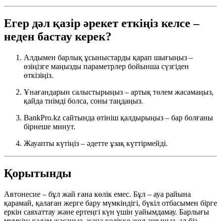
Егер дәл қазір әрекет еткіңіз келсе –
неден бастау керек?
Алдымен барлық ұсыныстарды қарап шығыңыз –
өзіңізге маңызды параметрлер бойынша сүзгіден
өткізіңіз.
Ұнағандарын салыстырыңыз – артық төлем жасамаңыз,
қайда тиімді болса, соны таңдаңыз.
BankPro.kz сайтында өтініш қалдырыңыз – бар болғаны
бірнеше минут.
Жауапты күтіңіз – әдетте ұзақ күттірмейді.
Қорытынды
Автонесие – бұл жай ғана көлік емес. Бұл – ауа райына
қарамай, қалаған жерге бару мүмкіндігі, бүкіл отбасымен бірге
еркін саяхаттау және ертеңгі күн үшін уайымдамау. Барлығы
мүмкін: қадам жасаңыз, жаңа көлікке жол ашыңыз, ал біз