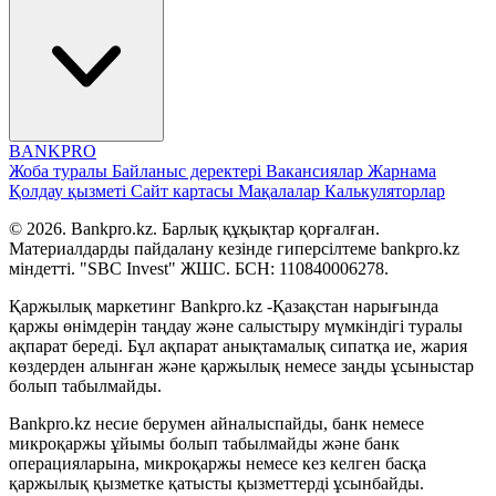
BANK
PRO
Жоба туралы
Байланыс деректері
Вакансиялар
Жарнама
Қолдау қызметі
Сайт картасы
Мақалалар
Калькуляторлар
© 2026. Bankpro.kz. Барлық құқықтар қорғалған.
Материалдарды пайдалану кезінде гиперсілтеме bankpro.kz
міндетті. "SBC Invest" ЖШС. БСН: 110840006278.
Қаржылық маркетинг Bankpro.kz -Қазақстан нарығында
қаржы өнімдерін таңдау және салыстыру мүмкіндігі туралы
ақпарат береді. Бұл ақпарат анықтамалық сипатқа ие, жария
көздерден алынған және қаржылық немесе заңды ұсыныстар
болып табылмайды.
Bankpro.kz несие берумен айналыспайды, банк немесе
микроқаржы ұйымы болып табылмайды және банк
операцияларына, микроқаржы немесе кез келген басқа
қаржылық қызметке қатысты қызметтерді ұсынбайды.