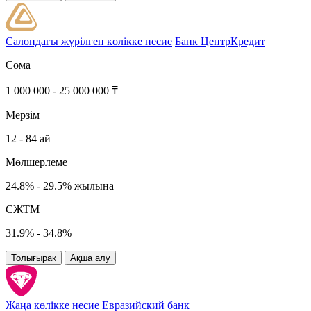
Салондағы жүрілген көлікке несие
Банк ЦентрКредит
Сома
1 000 000 - 25 000 000 ₸
Мерзім
12 - 84 ай
Мөлшерлеме
24.8% - 29.5% жылына
СЖТМ
31.9% - 34.8%
Толығырак
Ақша алу
Жаңа көлікке несие
Евразийский банк