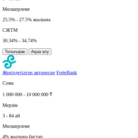
Мөлшерлеме
25.5% - 27.5% жылына
СЖТМ
30.34% - 34.74%
Толығырак
Ақша алу
Жеңілдетілген автонесие
ForteBank
Сома
1 000 000 - 10 000 000 ₸
Мерзім
3 - 84 ай
Мөлшерлеме
4% жылына бастап