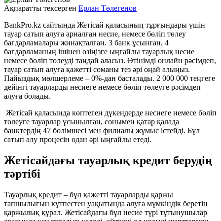
Ақпаратты тексерген
Ерлан Төлегенов
BankPro.kz сайтында Жетісай қаласының тұрғындары үшін
тауар сатып алуға арналған несие, немесе бөліп төлеу
бағдарламалары жинақталған. 3 банк ұсынған, 4
бағдарламаның ішінен өзіңізге ыңғайлы тауарлық несие
немесе бөліп төлеуді таңдай аласыз. Өтінімді онлайн рәсімдеп,
тауар сатып алуға қажетті соманы тез әрі оңай алыңыз.
Пайыздық мөлшерлеме – 0%-дан басталады. 2 000 000 теңгеге
дейінгі тауарларды несиеге немесе бөліп төлеуге рәсімдеп
алуға болады.
Жетісай қаласында көптеген дүкендерде несиеге немесе бөліп
төлеуге тауарлар ұсынылған, сонымен қатар қалада
банктердің 47 бөлімшесі мен филиалы жұмыс істейді. Бұл
сатып алу процесін одан әрі ыңғайлы етеді.
Жетісайдағы
тауарлық кредит берудің
тәртібі
Тауарлық кредит – бұл қажетті тауарларды қаржы
тапшылығын күтпестен уақытында алуға мүмкіндік беретін
қаржылық құрал. Жетісайдағы бұл несие түрі тұтынушылар