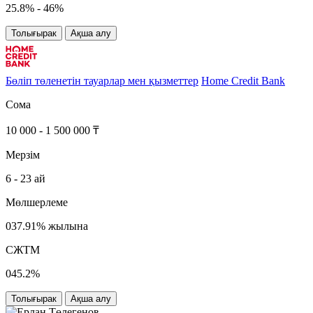
25.8% - 46%
Толығырак
Ақша алу
Бөліп төленетін тауарлар мен қызметтер
Home Credit Bank
Сома
10 000 - 1 500 000 ₸
Мерзім
6 - 23 ай
Мөлшерлеме
037.91% жылына
СЖТМ
045.2%
Толығырак
Ақша алу