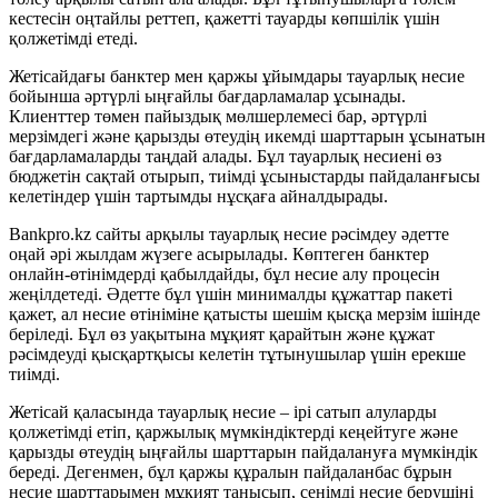
кестесін оңтайлы реттеп, қажетті тауарды көпшілік үшін
қолжетімді етеді.
Жетісайдағы банктер мен қаржы ұйымдары тауарлық несие
бойынша әртүрлі ыңғайлы бағдарламалар ұсынады.
Клиенттер төмен пайыздық мөлшерлемесі бар, әртүрлі
мерзімдегі және қарызды өтеудің икемді шарттарын ұсынатын
бағдарламаларды таңдай алады. Бұл тауарлық несиені өз
бюджетін сақтай отырып, тиімді ұсыныстарды пайдаланғысы
келетіндер үшін тартымды нұсқаға айналдырады.
Bankpro.kz сайты арқылы тауарлық несие рәсімдеу әдетте
оңай әрі жылдам жүзеге асырылады. Көптеген банктер
онлайн-өтінімдерді қабылдайды, бұл несие алу процесін
жеңілдетеді. Әдетте бұл үшін минималды құжаттар пакеті
қажет, ал несие өтініміне қатысты шешім қысқа мерзім ішінде
беріледі. Бұл өз уақытына мұқият қарайтын және құжат
рәсімдеуді қысқартқысы келетін тұтынушылар үшін ерекше
тиімді.
Жетісай қаласында тауарлық несие – ірі сатып алуларды
қолжетімді етіп, қаржылық мүмкіндіктерді кеңейтуге және
қарызды өтеудің ыңғайлы шарттарын пайдалануға мүмкіндік
береді. Дегенмен, бұл қаржы құралын пайдаланбас бұрын
несие шарттарымен мұқият танысып, сенімді несие берушіні