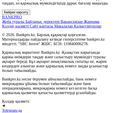
таңдап, өз қаржылық мүмкіндігіңізді дұрыс бағалау маңызды.
Көбірек көрсету
BANK
PRO
Жоба туралы
Байланыс деректері
Вакансиялар
Жарнама
Қолдау қызметі
Сайт картасы
Мақалалар
Калькуляторлар
© 2026. Bankpro.kz. Барлық құқықтар қорғалған.
Материалдарды пайдалану кезінде гиперсілтеме bankpro.kz
міндетті. "SBC Invest" ЖШС. БСН: 110840006278.
Қаржылық маркетинг Bankpro.kz -Қазақстан нарығында
қаржы өнімдерін таңдау және салыстыру мүмкіндігі туралы
ақпарат береді. Бұл ақпарат анықтамалық сипатқа ие, жария
көздерден алынған және қаржылық немесе заңды ұсыныстар
болып табылмайды.
Bankpro.kz несие берумен айналыспайды, банк немесе
микроқаржы ұйымы болып табылмайды және банк
операцияларына, микроқаржы немесе кез келген басқа
қаржылық қызметке қатысты қызметтерді ұсынбайды.
Қолдау қызметі:
Telegram-да