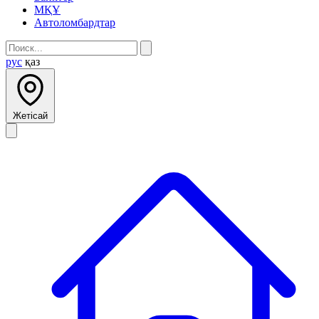
МҚҰ
Автоломбардтар
рус
қаз
Жетісай