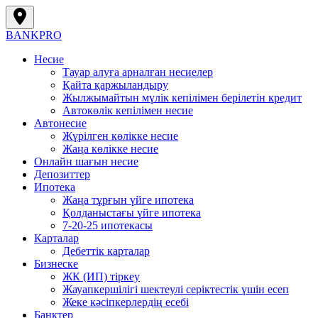
BANK
PRO
Несие
Тауар алуға арналған несиелер
Қайта қаржыландыру
Жылжымайтын мүлік кепілімен берілетін кредит
Автокөлік кепілімен несие
Автонесие
Жүрілген көлікке несие
Жаңа көлікке несие
Онлайн шағын несие
Депозиттер
Ипотека
Жаңа тұрғын үйге ипотека
Қолданыстағы үйге ипотека
7-20-25 ипотекасы
Карталар
Дебеттік карталар
Бизнеске
ЖК (ИП) тіркеу
Жауапкершілігі шектеулі серіктестік үшін есеп
Жеке кәсіпкерлердің есебі
Банктер