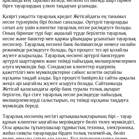
арасында кең таралып келеді, өйткені ол икемді шарттармен
бірге тауарлардың үлкен таңдауын ұсынады.
Қазіргі уақытта тауарлық кредит Жетісайдағы ең танымал
несие түрлерінің бірі болып саналады. Әртүрлі тауарларды
сатып алу үшін клиентке тауарлық несие рәсімдеуге болады.
Оның бірнеше түрі бар: ақшалай түрде берілетін тауарлық
несие және банктер мен қаржы ұйымдары ұсынатын тауарлық
несиелер. Тауарлық несиені банк бөлімшесінде немесе онлайн
режимінде рәсімдеуге болады, бұл процесс тез әрі қолайлы
жүзеге асырылады. Тауарлық несиені әртүрлі банктерден
әртүрлі шарттармен және тиімді пайыздық мөлшерлемелермен
алуға мүмкіндік бар. Сондықтан клиенттер өздерінің
қажеттілігі мен мүмкіндіктеріне сәйкес келетін оңтайлы
нұсқаны таңдай алады. Бұл процесті bankpro.kz сайты арқылы
жеңіл әрі ыңғайлы жүзеге асыруға болады. Сайтымызда
Жетісай қаласындағы әрбір банк туралы толық ақпарат
берілген, бұл сізге тауарлық несие рәсімдеуде пайыздық
мөлшерлемелерді салыстырып, ең тиімді нұсқаны таңдауға
мүмкіндік береді.
Тауарлық несиенің негізгі артықшылықтарының бірі – тауар
құнын клиентке ыңғайлы мерзімдерге бөліп төлеу мүмкіндігі.
Осы арқылы тұтынушылар тұрмыстық техника, электроника,
жиһаз сияқты тауарларды бірден толық төлемей-ақ, бөліп
төлеу арқылы сатып ала алады. Бұл тұтынушыларға төлем