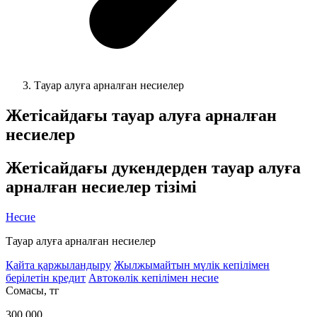
Тауар алуға арналған несиелер
Жетісайдағы
тауар алуға арналған
несиелер
Жетісайдағы
дукендерден тауар алуға
арналған несиелер тізімі
Несие
Тауар алуға арналған несиелер
Қайта қаржыландыру
Жылжымайтын мүлік кепілімен
берілетін кредит
Автокөлік кепілімен несие
Cомасы, тг
300 000