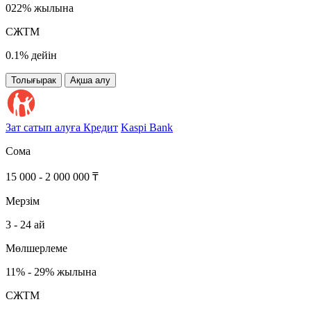
022% жылына
СЖТМ
0.1% дейін
Толығырак
Ақша алу
Зат сатып алуға Кредит
Kaspi Bank
Сома
15 000 - 2 000 000 ₸
Мерзім
3 - 24 ай
Мөлшерлеме
11% - 29% жылына
СЖТМ