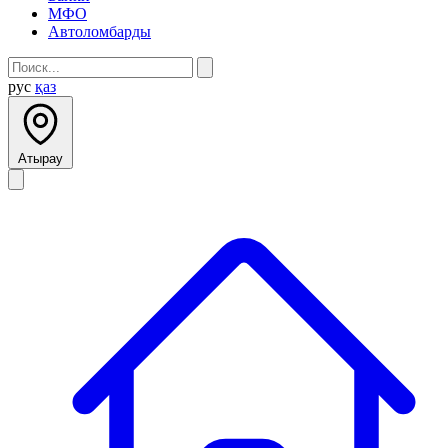
МФО
Автоломбарды
рус
қаз
Атырау