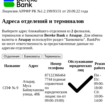
Лицензия АРРФР РК №1.2.199/93/31 от 20.09.22 года
Адреса отделений и терминалов
Выберите адрес ближайшего отделения из
2
филиалов,
терминалов и банкоматов
Bereke Bank
в
Атырау
. Для обмена
валюты в
Атырау
используйте раздел "Банкоматы". BankPro
не несет ответственность за предоставленные данные по
адресам отделений.
Отделения
Банкоматы
Терминалы
Обслуживание
Номер
Режи
Название
Адрес
юридических
телефона
работ
лиц
87122366464
Пн -
7744 (единая
Пт:
Атырау,
справочная
09:00-
Муса
СПФ № 9
по
18:00
Баймуханова
юридическим
Сб:
улица, 48Б
лицам: пн-пт
10:00-
09:00-19:00)
14:00