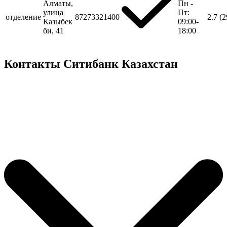
Алматы,
Пн -
улица
Пт:
отделение
87273321400
2.7
(2
Казыбек
09:00-
би, 41
18:00
Контакты Ситибанк Казахстан