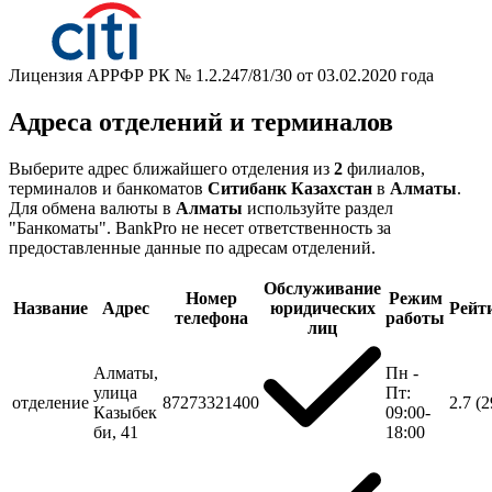
Лицензия АРРФР РК № 1.2.247/81/30 от 03.02.2020 года
Адреса отделений и терминалов
Выберите адрес ближайшего отделения из
2
филиалов,
терминалов и банкоматов
Ситибанк Казахстан
в
Алматы
.
Для обмена валюты в
Алматы
используйте раздел
"Банкоматы". BankPro не несет ответственность за
предоставленные данные по адресам отделений.
Обслуживание
Номер
Режим
Название
Адрес
юридических
Рейт
телефона
работы
лиц
Алматы,
Пн -
улица
Пт:
отделение
87273321400
2.7
(2
Казыбек
09:00-
би, 41
18:00