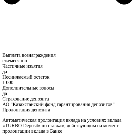
Выплата вознаграждения
ежемесячно
Частичные изъятия
да
Неснижаемый остаток
1 000
Дополнительные взносы
да
Страхование депозита
АО "Казахстанский фонд гарантирования депозитов"
Пролонгация депозита
Автоматическая пролонгация вклада на условиях вклада
«TURBO Deposit» по ставкам, действующим на момент
пролонгации вклада в Банке