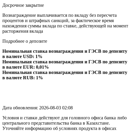
Досрочное закрытие
Вознаграждение выплачивается по вкладу без пересчета
процентов и штрафных санкций, за фактическое время
нахождения суммы вклада по ставке, действующей на момент
расторжения вклада
Подробнее о депозите
Номинальная ставка вознаграждения и ГЭСВ по депозиту
в валюте USD: 1%
Номинальная ставка вознаграждения и ГЭСВ по депозиту
в валюте EUR: 0,01%
Номинальная ставка вознаграждения и ГЭСВ по депозиту
в валюте RUB: 1%
Дата обновления: 2026-08-03 02:08
Условия и ставки действуют для головного офиса банка либо
центрального представительства банка в Казахстане.
Уточняйте информацию об условиях продукта в офисах