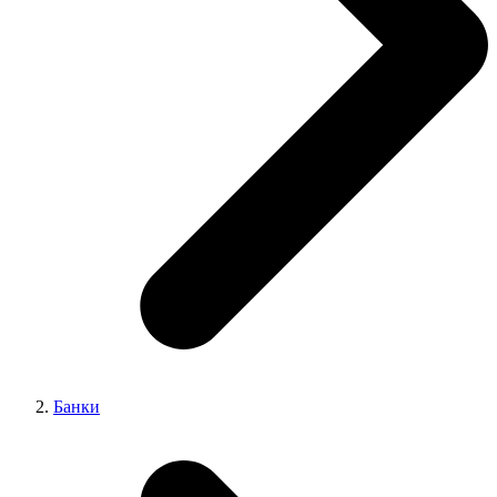
Банки