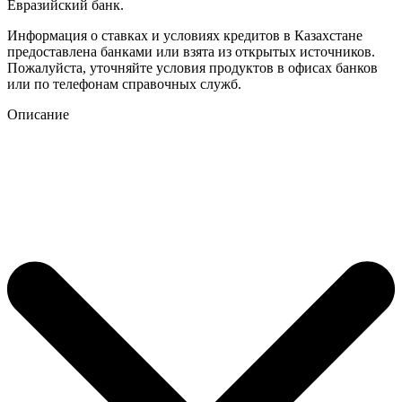
Евразийский банк.
Информация о ставках и условиях кредитов в Казахстане
предоставлена банками или взята из открытых источников.
Пожалуйста, уточняйте условия продуктов в офисах банков
или по телефонам справочных служб.
Описание