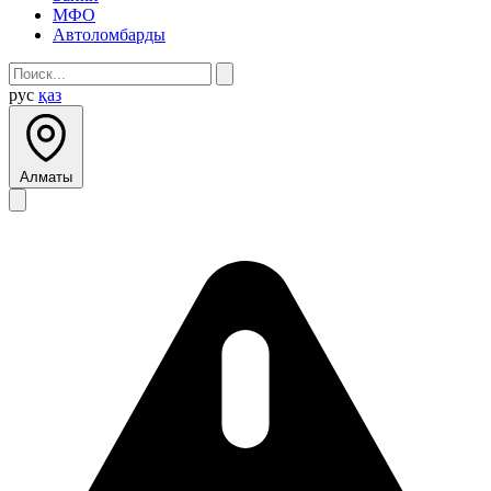
МФО
Автоломбарды
рус
қаз
Алматы