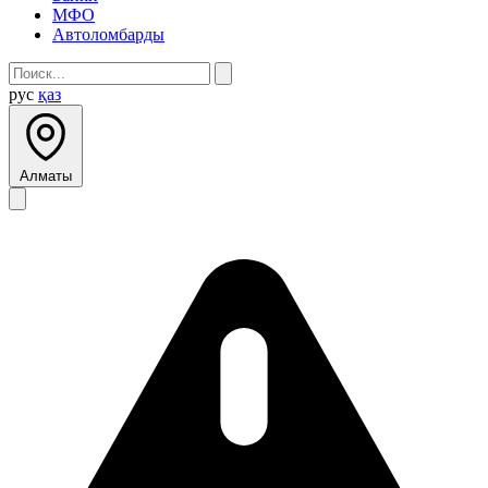
МФО
Автоломбарды
рус
қаз
Алматы