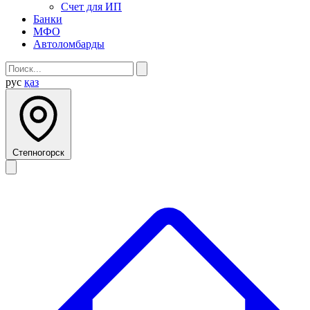
Счет для ИП
Банки
МФО
Автоломбарды
рус
қаз
Степногорск