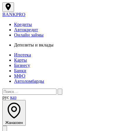
BANK
PRO
Кредиты
Автокредит
Онлайн займы
Депозиты и вклады
Ипотека
Карты
Бизнесу
Банки
МФО
Автоломбарды
рус
қаз
Жанаозен