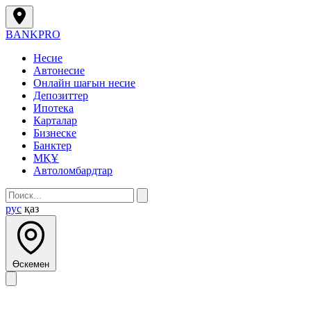
BANK
PRO
Несие
Автонесие
Онлайн шағын несие
Депозиттер
Ипотека
Карталар
Бизнеске
Банктер
МҚҰ
Автоломбардтар
рус
қаз
Өскемен