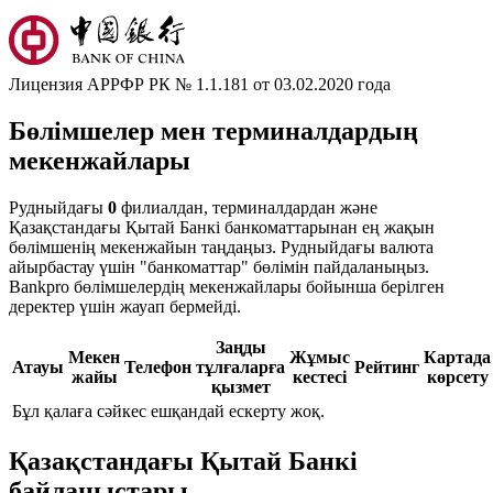
Лицензия АРРФР РК № 1.1.181 от 03.02.2020 года
Бөлімшелер мен терминалдардың
мекенжайлары
Рудныйдағы
0
филиалдан, терминалдардан және
Қазақстандағы Қытай Банкі банкоматтарынан ең жақын
бөлімшенің мекенжайын таңдаңыз. Рудныйдағы валюта
айырбастау үшін "банкоматтар" бөлімін пайдаланыңыз.
Bankpro бөлімшелердің мекенжайлары бойынша берілген
деректер үшін жауап бермейді.
Заңды
Мекен
Жұмыс
Картада
Атауы
Телефон
тұлғаларға
Рейтинг
жайы
кестесі
көрсету
қызмет
Бұл қалаға сәйкес ешқандай ескерту жоқ.
Қазақстандағы Қытай Банкі
байланыстары