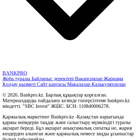
BANK
PRO
Жоба туралы
Байланыс деректері
Вакансиялар
Жарнама
Қолдау қызметі
Сайт картасы
Мақалалар
Калькуляторлар
© 2026. Bankpro.kz. Барлық құқықтар қорғалған.
Материалдарды пайдалану кезінде гиперсілтеме bankpro.kz
міндетті. "SBC Invest" ЖШС. БСН: 110840006278.
Қаржылық маркетинг Bankpro.kz -Қазақстан нарығында
қаржы өнімдерін таңдау және салыстыру мүмкіндігі туралы
ақпарат береді. Бұл ақпарат анықтамалық сипатқа ие, жария
көздерден алынған және қаржылық немесе заңды ұсыныстар
болып табылмайды.