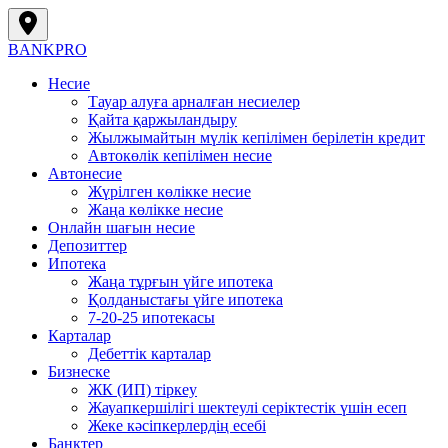
BANK
PRO
Несие
Тауар алуға арналған несиелер
Қайта қаржыландыру
Жылжымайтын мүлік кепілімен берілетін кредит
Автокөлік кепілімен несие
Автонесие
Жүрілген көлікке несие
Жаңа көлікке несие
Онлайн шағын несие
Депозиттер
Ипотека
Жаңа тұрғын үйге ипотека
Қолданыстағы үйге ипотека
7-20-25 ипотекасы
Карталар
Дебеттік карталар
Бизнеске
ЖК (ИП) тіркеу
Жауапкершілігі шектеулі серіктестік үшін есеп
Жеке кәсіпкерлердің есебі
Банктер