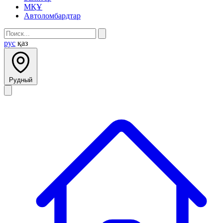
МҚҰ
Автоломбардтар
рус
қаз
Рудный