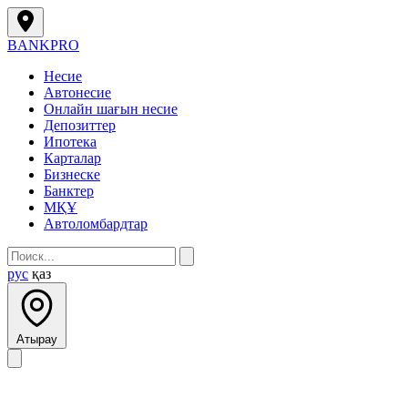
BANK
PRO
Несие
Автонесие
Онлайн шағын несие
Депозиттер
Ипотека
Карталар
Бизнеске
Банктер
МҚҰ
Автоломбардтар
рус
қаз
Атырау