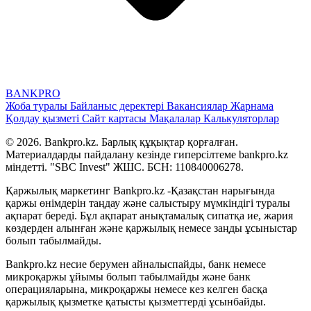
BANK
PRO
Жоба туралы
Байланыс деректері
Вакансиялар
Жарнама
Қолдау қызметі
Сайт картасы
Мақалалар
Калькуляторлар
© 2026. Bankpro.kz. Барлық құқықтар қорғалған.
Материалдарды пайдалану кезінде гиперсілтеме bankpro.kz
міндетті. "SBC Invest" ЖШС. БСН: 110840006278.
Қаржылық маркетинг Bankpro.kz -Қазақстан нарығында
қаржы өнімдерін таңдау және салыстыру мүмкіндігі туралы
ақпарат береді. Бұл ақпарат анықтамалық сипатқа ие, жария
көздерден алынған және қаржылық немесе заңды ұсыныстар
болып табылмайды.
Bankpro.kz несие берумен айналыспайды, банк немесе
микроқаржы ұйымы болып табылмайды және банк
операцияларына, микроқаржы немесе кез келген басқа
қаржылық қызметке қатысты қызметтерді ұсынбайды.