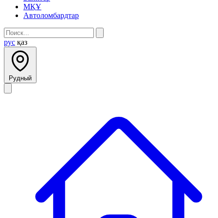
МҚҰ
Автоломбардтар
рус
қаз
Рудный