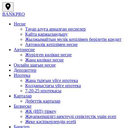
BANK
PRO
Несие
Тауар алуға арналған несиелер
Қайта қаржыландыру
Жылжымайтын мүлік кепілімен берілетін кредит
Автокөлік кепілімен несие
Автонесие
Жүрілген көлікке несие
Жаңа көлікке несие
Онлайн шағын несие
Депозиттер
Ипотека
Жаңа тұрғын үйге ипотека
Қолданыстағы үйге ипотека
7-20-25 ипотекасы
Карталар
Дебеттік карталар
Бизнеске
ЖК (ИП) тіркеу
Жауапкершілігі шектеулі серіктестік үшін есеп
Жеке кәсіпкерлердің есебі
Банктер