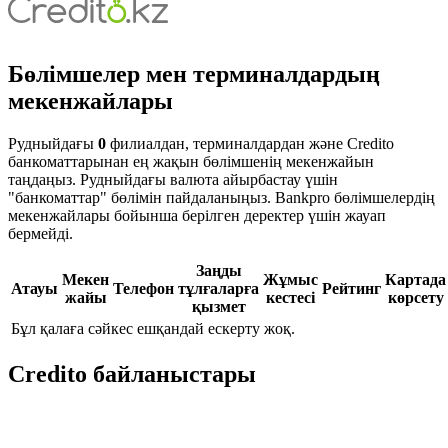
Бөлімшелер мен терминалдардың
мекенжайлары
Рудныйдағы
0
филиалдан, терминалдардан және Credito
банкоматтарынан ең жақын бөлімшенің мекенжайын
таңдаңыз. Рудныйдағы валюта айырбастау үшін
"банкоматтар" бөлімін пайдаланыңыз. Bankpro бөлімшелердің
мекенжайлары бойынша берілген деректер үшін жауап
бермейді.
Заңды
Мекен
Жұмыс
Картада
Атауы
Телефон
тұлғаларға
Рейтинг
жайы
кестесі
көрсету
қызмет
Бұл қалаға сәйкес ешқандай ескерту жоқ.
Credito байланыстары