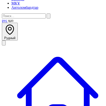
МҚҰ
Автоломбардтар
рус
қаз
Рудный