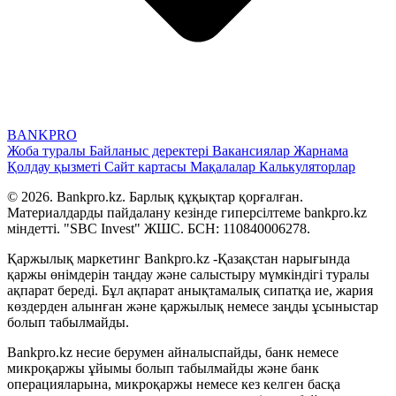
BANK
PRO
Жоба туралы
Байланыс деректері
Вакансиялар
Жарнама
Қолдау қызметі
Сайт картасы
Мақалалар
Калькуляторлар
© 2026. Bankpro.kz. Барлық құқықтар қорғалған.
Материалдарды пайдалану кезінде гиперсілтеме bankpro.kz
міндетті. "SBC Invest" ЖШС. БСН: 110840006278.
Қаржылық маркетинг Bankpro.kz -Қазақстан нарығында
қаржы өнімдерін таңдау және салыстыру мүмкіндігі туралы
ақпарат береді. Бұл ақпарат анықтамалық сипатқа ие, жария
көздерден алынған және қаржылық немесе заңды ұсыныстар
болып табылмайды.
Bankpro.kz несие берумен айналыспайды, банк немесе
микроқаржы ұйымы болып табылмайды және банк
операцияларына, микроқаржы немесе кез келген басқа