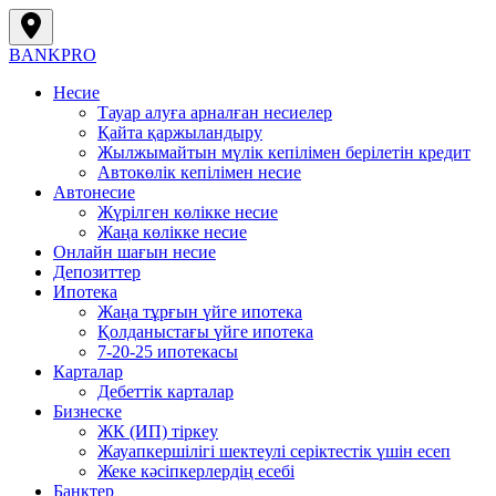
BANK
PRO
Несие
Тауар алуға арналған несиелер
Қайта қаржыландыру
Жылжымайтын мүлік кепілімен берілетін кредит
Автокөлік кепілімен несие
Автонесие
Жүрілген көлікке несие
Жаңа көлікке несие
Онлайн шағын несие
Депозиттер
Ипотека
Жаңа тұрғын үйге ипотека
Қолданыстағы үйге ипотека
7-20-25 ипотекасы
Карталар
Дебеттік карталар
Бизнеске
ЖК (ИП) тіркеу
Жауапкершілігі шектеулі серіктестік үшін есеп
Жеке кәсіпкерлердің есебі
Банктер