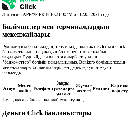
Лицензия АРРФР РК №10.21.004М от 12.03.2021 года
Бөлімшелер мен терминалдардың
мекенжайлары
Рудныйдағы
0
филиалдан, терминалдардан және Деньги Сlick
банкоматтарынан ең жақын бөлімшенің мекенжайын
таңдаңыз. Рудныйдағы валюта айырбастау үшін
"банкоматтар" бөлімін пайдаланыңыз. Bankpro бөлімшелердің
мекенжайлары бойынша берілген деректер үшін жауап
бермейді.
Заңды
Мекен
Жұмыс
Картада
Атауы
Телефон
тұлғаларға
Рейтинг
жайы
кестесі
көрсету
қызмет
Бұл қалаға сәйкес ешқандай ескерту жоқ.
Деньги Сlick байланыстары