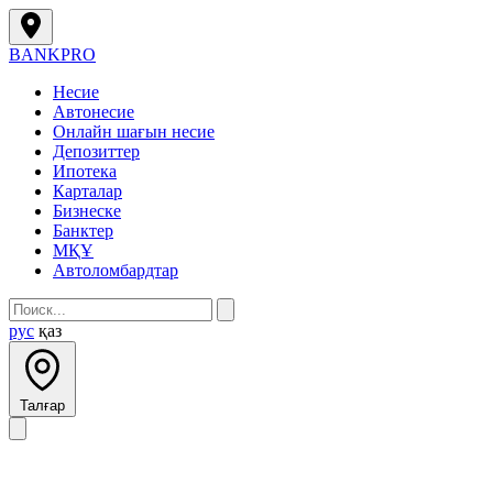
BANK
PRO
Несие
Автонесие
Онлайн шағын несие
Депозиттер
Ипотека
Карталар
Бизнеске
Банктер
МҚҰ
Автоломбардтар
рус
қаз
Талғар