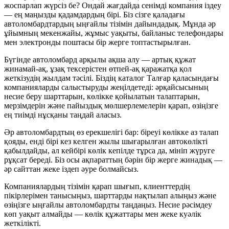
жоспарлап жүрсіз бе? Ондай жағдайда сенімді компания іздеу
— ең маңызды қадамдардың бірі. Біз сізге қаладағы
автоломбардтардың ыңғайлы тізімін дайындадық. Мұнда әр
ұйымның мекенжайы, жұмыс уақыты, байланыс телефондары
мен электронды поштасы бір жерге топтастырылған.
Бүгінде автоломбард арқылы ақша алу — артық құжат
жинамай-ақ, ұзақ тексерістен өтпей-ақ қаражатқа қол
жеткізудің жылдам тәсілі. Біздің каталог Талғар қаласындағы
компанияларды салыстыруды жеңілдетеді: әрқайсысының
несие беру шарттарын, көлікке қойылатын талаптарын,
мерзімдерін және пайыздық мөлшерлемелерін қарап, өзіңізге
ең тиімді нұсқаны таңдай аласыз.
Әр автоломбардтың өз ерекшелігі бар: біреуі көлікке аз талап
қояды, енді бірі кез келген жылы шығарылған автокөлікті
қабылдайды, ал кейбірі көлік кепілде тұрса да, мініп жүруге
рұқсат береді. Біз осы ақпараттың бәрін бір жерге жинадық —
әр сайттан жеке іздеп әуре болмайсыз.
Компаниялардың тізімін қарап шығып, клиенттердің
пікірлерімен танысыңыз, шарттарды нақтылап алыңыз және
өзіңізге ыңғайлы автоломбардты таңдаңыз. Несие рәсімдеу
көп уақыт алмайды — көлік құжаттары мен жеке куәлік
жеткілікті.