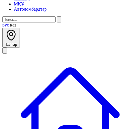
МҚҰ
Автоломбардтар
рус
қаз
Талғар