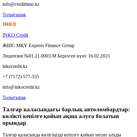
info@credittime.kz
Толығырак
INKO Credit
ЖШС МҚҰ Express Finance Group
Лицензия №01.21.0003.М Берілген күні: 16.02.2021
inkocredit.kz
+7 (7172) 577-555
info@inkocredit.kz
Толығырак
Талғар каласындағы барлық автоломбардтар:
көлікті кепілге қойып ақша алуға болатын
орындар
Талғар қаласында көлігіңізді кепілге қойып несие алуды