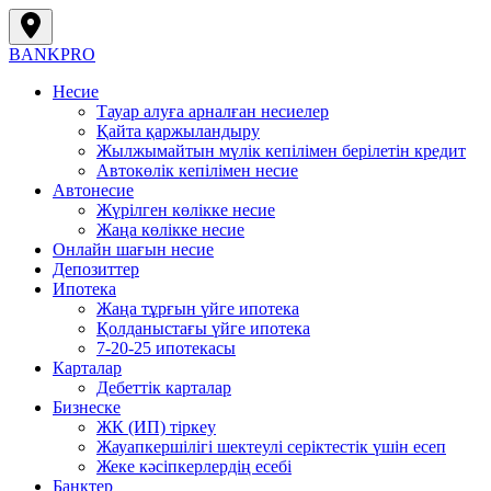
BANK
PRO
Несие
Тауар алуға арналған несиелер
Қайта қаржыландыру
Жылжымайтын мүлік кепілімен берілетін кредит
Автокөлік кепілімен несие
Автонесие
Жүрілген көлікке несие
Жаңа көлікке несие
Онлайн шағын несие
Депозиттер
Ипотека
Жаңа тұрғын үйге ипотека
Қолданыстағы үйге ипотека
7-20-25 ипотекасы
Карталар
Дебеттік карталар
Бизнеске
ЖК (ИП) тіркеу
Жауапкершілігі шектеулі серіктестік үшін есеп
Жеке кәсіпкерлердің есебі
Банктер