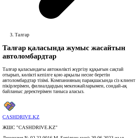
Талгар
Талғар
қаласында жумыс жасайтын
автоломбардтар
Талғар қаласындағы автокөлікті жүргізу құқығын сақтай
отырып, көлікті кепілге қою арқылы несие беретін
автоломбардтар тізімі. Компанияның парақшасында сіз клиент
пікірлерімен, филиалдардың мекенжайларымен, сондай-ақ
байланыс деректерімен таныса аласыз.
CASHDRIVE.KZ
ЖШС "CASHDRIVE.KZ"
Лицензия № 02.23.0016.M. Берілген күні: 29.06.2023 жыл