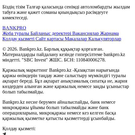
Біздің тізім Талғар қаласында сенімді автоломбардты жылдам
табуға және қажет соманы қиындықсыз рәсімдеуге
көмектеседі.
BANK
PRO
Жоба туралы
Байланыс деректері
Вакансиялар
Жарнама
Қолдау қызметі
Сайт картасы
Мақалалар
Калькуляторлар
© 2026. Bankpro.kz. Барлық құқықтар қорғалған.
Материалдарды пайдалану кезінде гиперсілтеме bankpro.kz
міндетті. "SBC Invest" ЖШС. БСН: 110840006278.
Қаржылық маркетинг Bankpro.kz -Қазақстан нарығында
қаржы өнімдерін таңдау және салыстыру мүмкіндігі туралы
ақпарат береді. Бұл ақпарат анықтамалық сипатқа ие, жария
көздерден алынған және қаржылық немесе заңды ұсыныстар
болып табылмайды.
Bankpro.kz несие берумен айналыспайды, банк немесе
микроқаржы ұйымы болып табылмайды және банк
операцияларына, микроқаржы немесе кез келген басқа
қаржылық қызметке қатысты қызметтерді ұсынбайды.
Қолдау қызметі: