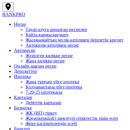
BANK
PRO
Несие
Тауар алуға арналған несиелер
Қайта қаржыландыру
Жылжымайтын мүлік кепілімен берілетін кредит
Автокөлік кепілімен несие
Автонесие
Жүрілген көлікке несие
Жаңа көлікке несие
Онлайн шағын несие
Депозиттер
Ипотека
Жаңа тұрғын үйге ипотека
Қолданыстағы үйге ипотека
7-20-25 ипотекасы
Карталар
Дебеттік карталар
Бизнеске
ЖК (ИП) тіркеу
Жауапкершілігі шектеулі серіктестік үшін есеп
Жеке кәсіпкерлердің есебі
Банктер