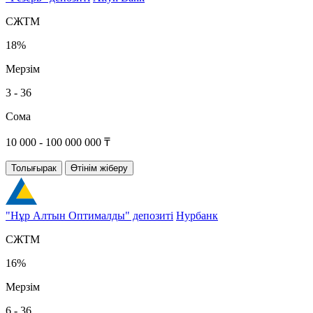
СЖТМ
18%
Мерзім
3 - 36
Сома
10 000 - 100 000 000 ₸
Толығырак
Өтінім жіберу
"Нұр Алтын Оптималды" депозиті
Нурбанк
СЖТМ
16%
Мерзім
6 - 36