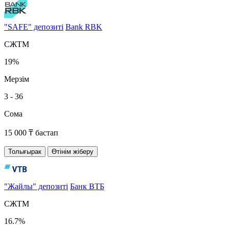
"SAFE" депозиті
Bank RBK
СЖТМ
19%
Мерзім
3 - 36
Сома
15 000 ₸ бастап
Толығырак
Өтінім жіберу
"Жайлы" депозиті
Банк ВТБ
СЖТМ
16.7%