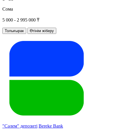
Сома
5 000 - 2 995 000 ₸
Толығырак
Өтінім жіберу
"Сәлем" депозиті
Bereke Bank