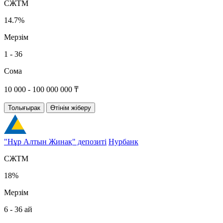
СЖТМ
14.7%
Мерзім
1 - 36
Сома
10 000 - 100 000 000 ₸
Толығырак
Өтінім жіберу
"Нұр Алтын Жинақ" депозиті
Нурбанк
СЖТМ
18%
Мерзім
6 - 36 ай