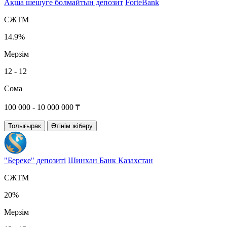
Ақша шешуге болмайтын депозит
ForteBank
СЖТМ
14.9%
Мерзім
12 - 12
Сома
100 000 - 10 000 000 ₸
Толығырак
Өтінім жіберу
"Береке" депозиті
Шинхан Банк Казахстан
СЖТМ
20%
Мерзім