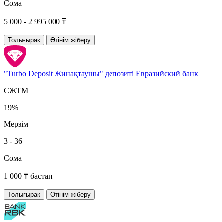
Сома
5 000 - 2 995 000 ₸
Толығырак
Өтінім жіберу
"Turbo Deposit Жинақтаушы" депозиті
Евразийский банк
СЖТМ
19%
Мерзім
3 - 36
Сома
1 000 ₸ бастап
Толығырак
Өтінім жіберу