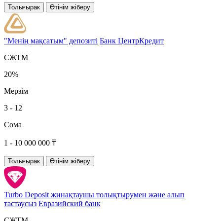
Толығырак
Өтінім жіберу
"Менің мақсатым" депозиті
Банк ЦентрКредит
СЖТМ
20%
Мерзім
3 - 12
Сома
1 - 10 000 000 ₸
Толығырак
Өтінім жіберу
Turbo Deposit жинақтаушы толықтырумен және алып
тастаусыз
Евразийский банк
СЖТМ