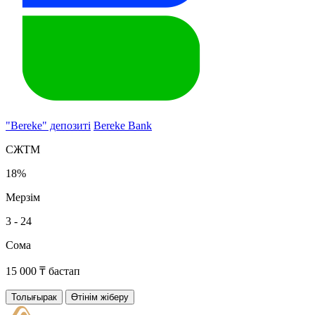
"Bereke" депозиті
Bereke Bank
СЖТМ
18%
Мерзім
3 - 24
Сома
15 000 ₸ бастап
Толығырак
Өтінім жіберу