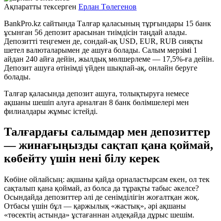
Ақпаратты тексерген
Ерлан Төлегенов
BankPro.kz сайтында Талғар қаласының тұрғындары 15 банк
ұсынған 56 депозит арасынан тиімдісін таңдай алады.
Депозитті теңгемен де, сондай-ақ USD, EUR, RUB сияқты
шетел валюталарымен де ашуға болады. Салым мерзімі 1
айдан 240 айға дейін, жылдық мөлшерлеме — 17,5%-ға дейін.
Депозит ашуға өтінімді үйден шықпай-ақ, онлайн беруге
болады.
Талғар қаласында депозит ашуға, толықтыруға немесе
ақшаны шешіп алуға арналған 8 банк бөлімшелері мен
филиалдары жұмыс істейді.
Талғардағы салымдар мен депозиттер
— жинағыңызды сақтап қана қоймай,
көбейту үшін нені білу керек
Көбіне ойлайсың: ақшаны қайда орналастырсам екен, ол тек
сақталып қана қоймай, аз болса да тұрақты табыс әкелсе?
Осындайда депозиттер әлі де сенімділігін жоғалтқан жоқ.
Отбасы үшін бұл — қаржылық «жастық», әрі ақшаны
«төсектің астында» ұстағаннан әлдеқайда дұрыс шешім.