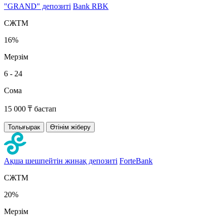
"GRAND" депозиті
Bank RBK
СЖТМ
16%
Мерзім
6 - 24
Сома
15 000 ₸ бастап
Толығырак
Өтінім жіберу
Ақша шешпейтін жинақ депозиті
ForteBank
СЖТМ
20%
Мерзім