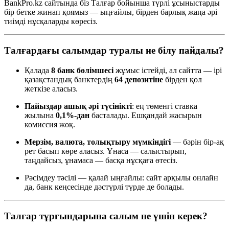
BankPro.kz сайтында біз Талғар бойынша түрлі ұсыныстарды
бір бетке жинап қоямыз — ыңғайлы, бірден барлық жаңа әрі
тиімді нұсқаларды көресіз.
Талғардағы салымдар туралы не білу пайдалы?
Қалада
8 банк бөлімшесі
жұмыс істейді, ал сайтта — ірі
қазақстандық банктердің
64 депозитіне
бірден қол
жеткізе аласыз.
Пайыздар ашық әрі түсінікті
: ең төменгі ставка
жылына
0,1%-дан
басталады. Ешқандай жасырын
комиссия жоқ.
Мерзім, валюта, толықтыру мүмкіндігі
— бәрін бір-ақ
рет басып көре аласыз. Ұнаса — салыстырып,
таңдайсыз, ұнамаса — басқа нұсқаға өтесіз.
Рәсімдеу тәсілі — қалай ыңғайлы: сайт арқылы онлайн
да, банк кеңсесінде дәстүрлі түрде де болады.
Талғар тұрғындарына салым не үшін керек?