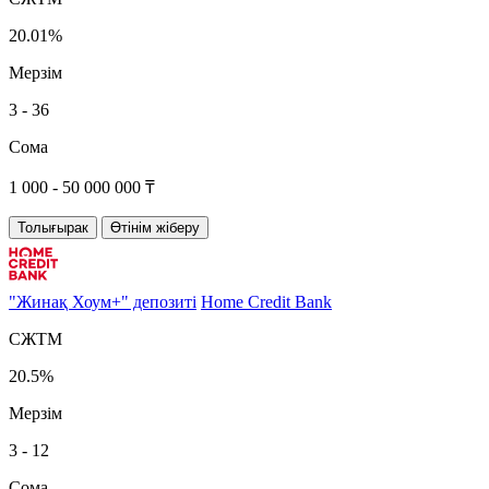
20.01%
Мерзім
3 - 36
Сома
1 000 - 50 000 000 ₸
Толығырак
Өтінім жіберу
"Жинақ Хоум+" депозиті
Home Credit Bank
СЖТМ
20.5%
Мерзім
3 - 12
Сома