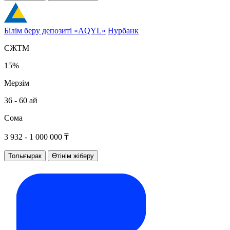
Білім беру депозиті «AQYL»
Нурбанк
СЖТМ
15%
Мерзім
36 - 60 ай
Сома
3 932 - 1 000 000 ₸
Толығырак
Өтінім жіберу