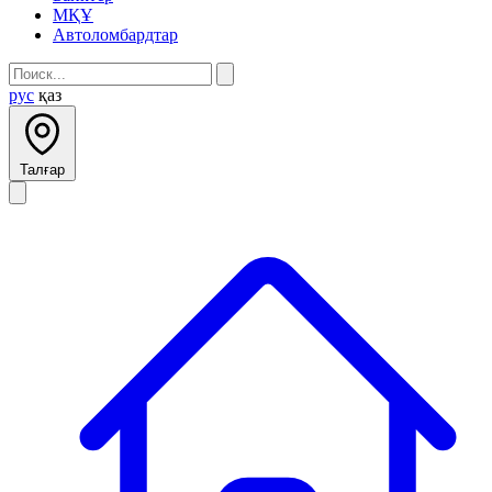
МҚҰ
Автоломбардтар
рус
қаз
Талғар