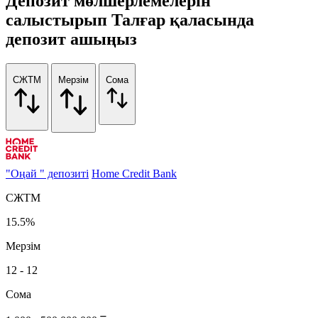
Депозит мөлшерлемелерін
салыстырып Талғар қаласында
депозит ашыңыз
СЖТМ
Мерзім
Сома
"Оңай " депозиті
Home Credit Bank
СЖТМ
15.5%
Мерзім
12 - 12
Сома