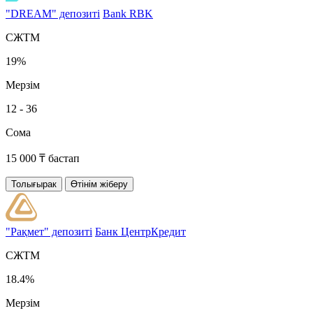
"DREAM" депозиті
Bank RBK
СЖТМ
19%
Мерзім
12 - 36
Сома
15 000 ₸ бастап
Толығырак
Өтінім жіберу
"Рақмет" депозиті
Банк ЦентрКредит
СЖТМ
18.4%
Мерзім