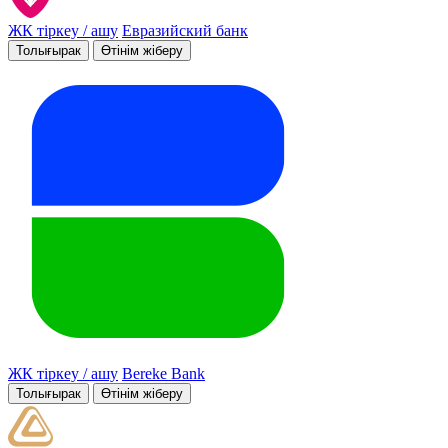
ЖК тіркеу / ашу
Евразийский банк
Толығырак
Өтінім жіберу
ЖК тіркеу / ашу
Bereke Bank
Толығырак
Өтінім жіберу