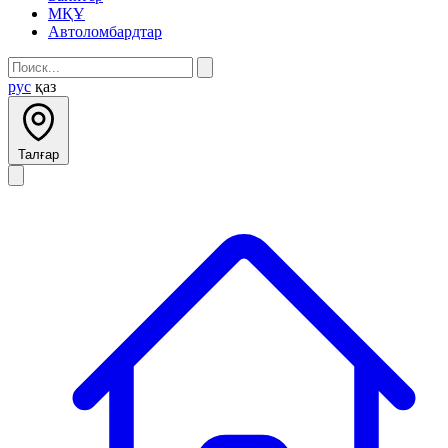
МҚҰ
Автоломбардтар
рус
қаз
Талғар