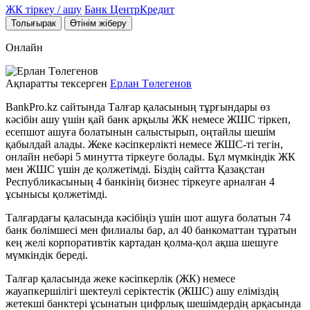
ЖК тіркеу / ашу
Банк ЦентрКредит
Толығырак
Өтінім жіберу
Онлайн
Ақпаратты тексерген
Ерлан Төлегенов
BankPro.kz сайтында Талғар қаласының тұрғындары өз
кәсібін ашу үшін қай банк арқылы ЖК немесе ЖШС тіркеп,
есепшот ашуға болатынын салыстырып, оңтайлы шешім
қабылдай алады. Жеке кәсіпкерлікті немесе ЖШС-ті тегін,
онлайн небәрі 5 минутта тіркеуге болады. Бұл мүмкіндік ЖК
мен ЖШС үшін де қолжетімді. Біздің сайтта Қазақстан
Республикасының 4 банкінің бизнес тіркеуге арналған 4
ұсынысы қолжетімді.
Талғардағы қаласында кәсібіңіз үшін шот ашуға болатын 74
банк бөлімшесі мен филиалы бар, ал 40 банкоматтан тұратын
кең желі корпоративтік картадан қолма-қол ақша шешуге
мүмкіндік береді.
Талғар қаласында жеке кәсіпкерлік (ЖК) немесе
жауапкершілігі шектеулі серіктестік (ЖШС) ашу еліміздің
жетекші банктері ұсынатын цифрлық шешімдердің арқасында