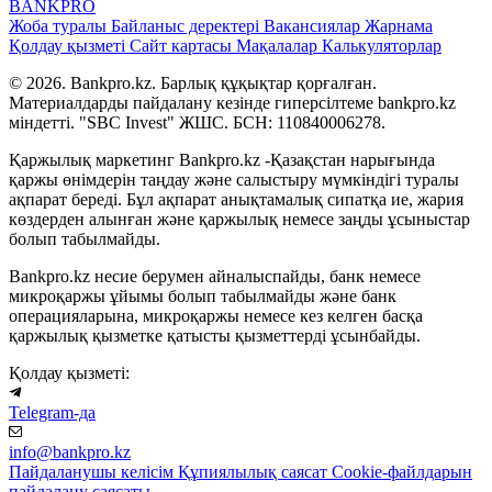
BANK
PRO
Жоба туралы
Байланыс деректері
Вакансиялар
Жарнама
Қолдау қызметі
Сайт картасы
Мақалалар
Калькуляторлар
© 2026. Bankpro.kz. Барлық құқықтар қорғалған.
Материалдарды пайдалану кезінде гиперсілтеме bankpro.kz
міндетті. "SBC Invest" ЖШС. БСН: 110840006278.
Қаржылық маркетинг Bankpro.kz -Қазақстан нарығында
қаржы өнімдерін таңдау және салыстыру мүмкіндігі туралы
ақпарат береді. Бұл ақпарат анықтамалық сипатқа ие, жария
көздерден алынған және қаржылық немесе заңды ұсыныстар
болып табылмайды.
Bankpro.kz несие берумен айналыспайды, банк немесе
микроқаржы ұйымы болып табылмайды және банк
операцияларына, микроқаржы немесе кез келген басқа
қаржылық қызметке қатысты қызметтерді ұсынбайды.
Қолдау қызметі:
Telegram-да
info@bankpro.kz
Пайдаланушы келісім
Құпиялылық саясат
Cookie-файлдарын
пайдалану саясаты