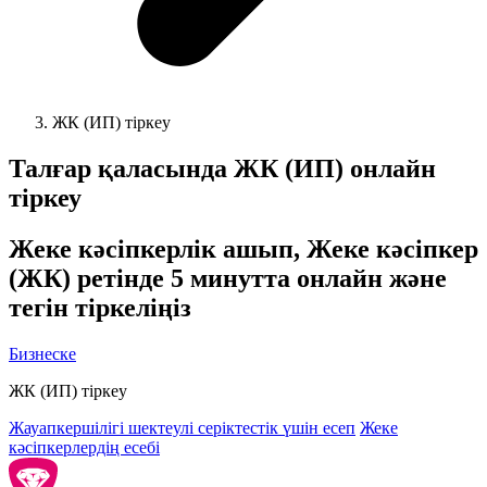
ЖК (ИП) тіркеу
Талғар
қаласында ЖК (ИП) онлайн
тіркеу
Жеке кәсіпкерлік ашып, Жеке кәсіпкер
(ЖК) ретінде 5 минутта онлайн және
тегін тіркеліңіз
Бизнеске
ЖК (ИП) тіркеу
Жауапкершілігі шектеулі серіктестік үшін есеп
Жеке
кәсіпкерлердің есебі