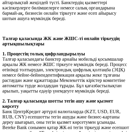
айтарлықтай жеңілдей түсті.
Банктердің қызметтері
кәсіпкерлерге бөлімшелерге немесе салық органдарына
бармай-ақ, бизнесін онлайн тіркеуге және есеп айырысу
шотын ашуға мүмкіндік береді.
Талғар қаласында ЖК және ЖШС-ті онлайн тіркеудің
артықшылықтары
1. Процестің толық цифрландырылуы
Талғар қаласындағы банктер арнайы мобильді қосымшалар
арқылы ЖК немесе ЖШС тіркеуге мүмкіндік береді. Процесс
өтінімді толтырудан, электрондық цифрлық қолтаңба (ЭЦҚ)
немесе бейне-бейнеидентификация арқылы жеке тұлғаны
растаудан және құжаттарды Мемлекеттік кірістер комитетіне
автоматты түрде жолдаудан тұрады. Бұл қағазбастылықтан
арылып, уақытты едәуір үнемдеуге мүмкіндік береді.
2. Талғар қаласында шотты тегін ашу және қызмет
көрсету
Банк ЦентрКредит әртүрлі валюталарда (KZT, USD, EUR,
RUB, CNY) есепшотты тегін ашуды және бизнес-картаны
дереу шығарып, оны тегін қызмет көрсетумен ұсынады.
Bereke Bank сонымен қатар ЖК-ні тегін тіркеуді және есепшот