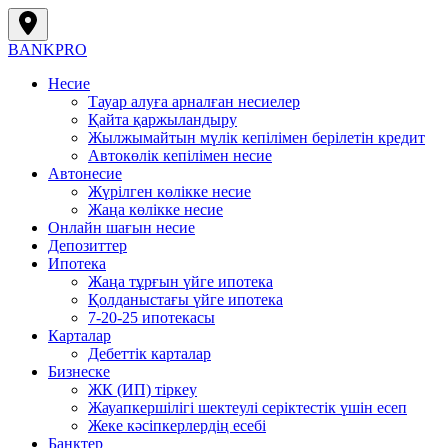
BANK
PRO
Несие
Тауар алуға арналған несиелер
Қайта қаржыландыру
Жылжымайтын мүлік кепілімен берілетін кредит
Автокөлік кепілімен несие
Автонесие
Жүрілген көлікке несие
Жаңа көлікке несие
Онлайн шағын несие
Депозиттер
Ипотека
Жаңа тұрғын үйге ипотека
Қолданыстағы үйге ипотека
7-20-25 ипотекасы
Карталар
Дебеттік карталар
Бизнеске
ЖК (ИП) тіркеу
Жауапкершілігі шектеулі серіктестік үшін есеп
Жеке кәсіпкерлердің есебі
Банктер