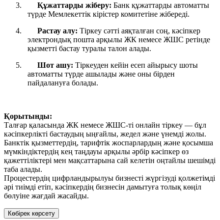
3.
Құжаттарды жіберу:
Банк құжаттарды автоматты
түрде Мемлекеттік кірістер комитетіне жібереді.
4.
Растау алу:
Тіркеу сәтті аяқталған соң, кәсіпкер
электрондық пошта арқылы ЖК немесе ЖШС ретінде
қызметті бастау туралы талон алады.
5.
Шот ашу:
Тіркеуден кейін есеп айырысу шоты
автоматты түрде ашылады және оны бірден
пайдалануға болады.
Қорытынды:
Талғар қаласында ЖК немесе ЖШС-ті онлайн тіркеу — бұл
кәсіпкерлікті бастаудың ыңғайлы, жедел және үнемді жолы.
Банктік қызметтердің, тарифтік жоспарлардың және қосымша
мүмкіндіктердің кең таңдауы арқылы әрбір кәсіпкер өз
қажеттіліктері мен мақсаттарына сай келетін оңтайлы шешімді
таба алады.
Процестердің цифрландырылуы бизнесті жүргізуді қолжетімді
әрі тиімді етіп, кәсіпкердің бизнесін дамытуға толық көңіл
бөлуіне жағдай жасайды.
Көбірек көрсету