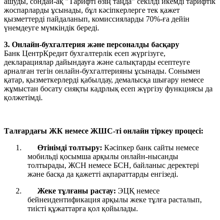
ашуды, сондай-ақ "Тарифті өзің таңда" секілді икемді тарифтік
жоспарларды ұсынады, бұл кәсіпкерлерге тек қажет
қызметтерді пайдаланып, комиссияларды 70%-ға дейін
үнемдеуге мүмкіндік береді.
3. Онлайн-бухгалтерия және персоналды басқару
Банк ЦентрКредит бухгалтерлік есеп жүргізуге,
декларациялар дайындауға және салықтарды есептеуге
арналған тегін онлайн-бухгалтерияны ұсынады. Сонымен
қатар, қызметкерлерді қабылдау, демалысқа шығару немесе
жұмыстан босату сияқты кадрлық есеп жүргізу функциясы да
қолжетімді.
Талғардағы ЖК немесе ЖШС-ті онлайн тіркеу процесі:
1.
Өтінімді толтыру:
Кәсіпкер банк сайты немесе
мобильді қосымша арқылы онлайн-нысанды
толтырады, ЖСН немесе БСН, байланыс деректері
және басқа да қажетті ақпараттарды енгізеді.
2.
Жеке тұлғаны растау:
ЭЦҚ немесе
бейнеидентификация арқылы жеке тұлға расталып,
тиісті құжаттарға қол қойылады.