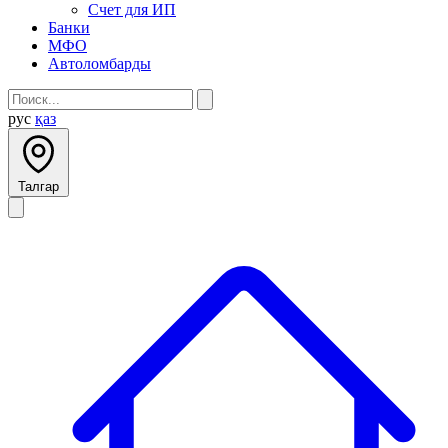
Счет для ИП
Банки
МФО
Автоломбарды
рус
қаз
Талгар