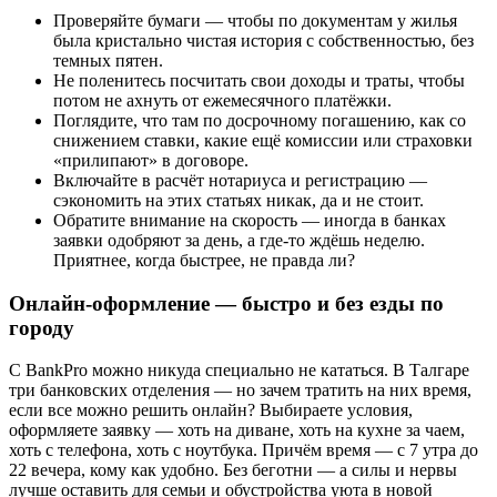
Проверяйте бумаги — чтобы по документам у жилья
была кристально чистая история с собственностью, без
темных пятен.
Не поленитесь посчитать свои доходы и траты, чтобы
потом не ахнуть от ежемесячного платёжки.
Поглядите, что там по досрочному погашению, как со
снижением ставки, какие ещё комиссии или страховки
«прилипают» в договоре.
Включайте в расчёт нотариуса и регистрацию —
сэкономить на этих статьях никак, да и не стоит.
Обратите внимание на скорость — иногда в банках
заявки одобряют за день, а где-то ждёшь неделю.
Приятнее, когда быстрее, не правда ли?
Онлайн-оформление — быстро и без езды по
городу
С BankPro можно никуда специально не кататься. В Талгаре
три банковских отделения — но зачем тратить на них время,
если все можно решить онлайн? Выбираете условия,
оформляете заявку — хоть на диване, хоть на кухне за чаем,
хоть с телефона, хоть с ноутбука. Причём время — с 7 утра до
22 вечера, кому как удобно. Без беготни — а силы и нервы
лучше оставить для семьи и обустройства уюта в новой