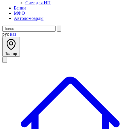
Счет для ИП
Банки
МФО
Автоломбарды
рус
қаз
Талгар