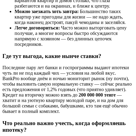
вариантов квартир и домов столько, что глаза
разбегаются и на окраинах, и ближе к центру.
Можно заезжать хоть завтра:
Большинство таких
квартир уже пригодны для жизни — не надо ждать,
когда наконец достроят, пакуй чемоданы и заселяйся.
Легче договориться:
Часто можно выторговать цену
получше, а многие вопросы быстро обсуждаются
напрямую с хозяином — без длинных цепочек
посредников.
Где тут выгода, какие нынче ставки?
Последние пару лет банки и госпрограммы выдают ипотеки
чуть ли не под каждый чих — условия на любой вкус.
BankPro вообще днём и ночью мониторит рынок (ну почти),
чтобы выловить самую нормальную ставку — сейчас реально
есть предложения от 1,2% годовых (что приятно удивляет).
Кредит на вторичку можно взять до
200 000 000 тенге
—
хватит и на уютную квартиру молодой паре, и на дом для
большой семьи с собаками, бабушками, кто там ещё обычно
бывает в полный комплект.
Что реально важно учесть, когда оформляешь
ипотеку?