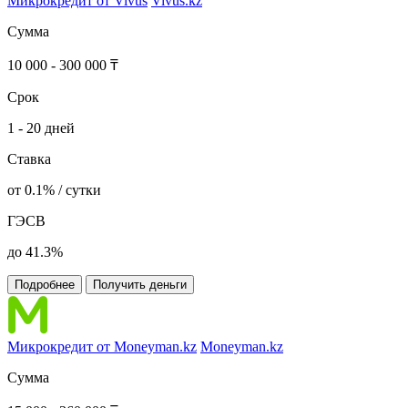
Микрокредит от Vivus
Vivus.kz
Сумма
10 000 - 300 000 ₸
Срок
1 - 20 дней
Ставка
от 0.1% / сутки
ГЭСВ
до 41.3%
Подробнее
Получить деньги
Микрокредит от Moneyman.kz
Moneyman.kz
Сумма