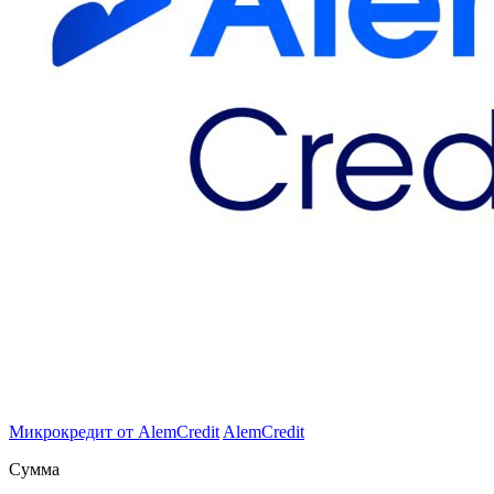
Микрокредит от AlemCredit
AlemCredit
Сумма