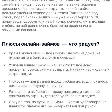
вложиться в работу или бизнес, то срочно что-то купить, то на
семейные нужды просто не хватает. В такие моменты
времени мало, вот тогда и выручают онлайн-займы —
реально удобный сервис для жителей Талгара: всё под
рукой, подал онлайн заявку — и уже минут через 15–30
понимаешь, одобрят или нет. Иногда, конечно, чуть дольше
ждёшь, но всё равно очень быстро по сравнению с
обычными банками.
Плюсы онлайн-займов — что радует?
Время экономишь — всё можно сделать из дома, не
нужно идти в банк и стоять в очереди.
Условия видны сразу — на BankPro.kz всё ясно:
проценты, сроки, сумма возврата. Никаких неожиданных
затрат потом.
Гибкость — под разный доход, любые цели: для бизнеса,
семьи или на крупную покупку.
Есть из чего выбирать — сразу несколько компаний,
спокойно смотришь, где тебе удобнее и выгоднее.
Документов, по сути, минимум — хватит удостоверения
личности, главное что-бы интернет был под рукой.