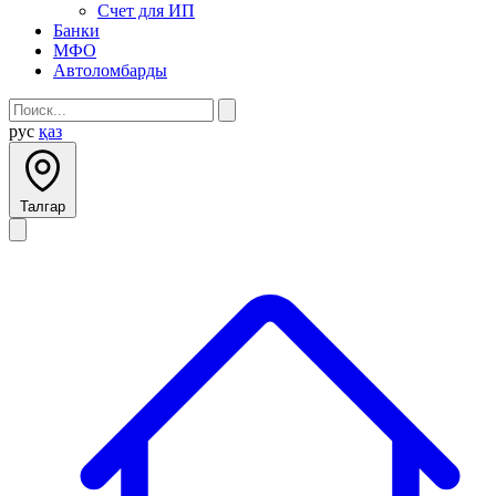
Счет для ИП
Банки
МФО
Автоломбарды
рус
қаз
Талгар