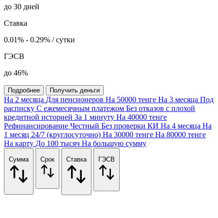
до 30 дней
Ставка
0.01% - 0.29% / сутки
ГЭСВ
до 46%
Подробнее
Получить деньги
На 2 месяца
Для пенсионеров
На 50000 тенге
На 3 месяца
Под
расписку
С ежемесячным платежом
Без отказов с плохой
кредитной историей
За 1 минуту
На 40000 тенге
Рефинансирование
Честный
Без проверки КИ
На 4 месяца
На
1 месяц
24/7 (круглосуточно)
На 30000 тенге
На 80000 тенге
На карту
До 100 тысяч
На большую сумму
Сумма
Срок
Ставка
ГЭСВ