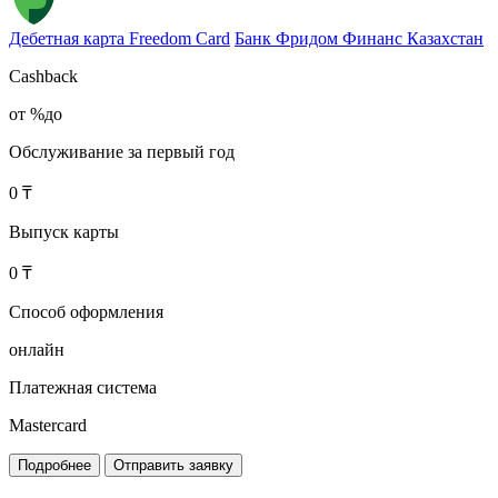
Дебетная карта Freedom Card
Банк Фридом Финанс Казахстан
Cashback
от %до
Обслуживание за первый год
0 ₸
Выпуск карты
0 ₸
Способ оформления
онлайн
Платежная система
Mastercard
Подробнее
Отправить заявку