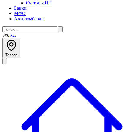
Счет для ИП
Банки
МФО
Автоломбарды
рус
қаз
Талгар