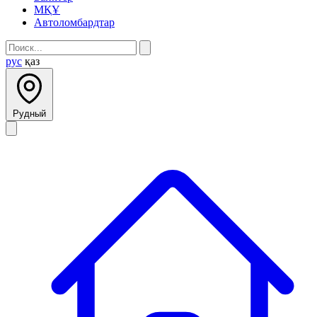
МҚҰ
Автоломбардтар
рус
қаз
Рудный