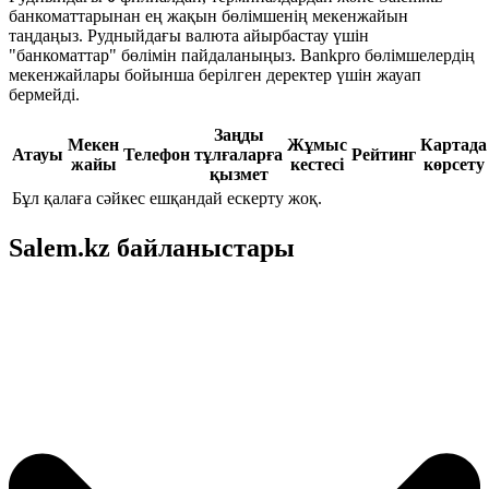
банкоматтарынан ең жақын бөлімшенің мекенжайын
таңдаңыз. Рудныйдағы валюта айырбастау үшін
"банкоматтар" бөлімін пайдаланыңыз. Bankpro бөлімшелердің
мекенжайлары бойынша берілген деректер үшін жауап
бермейді.
Заңды
Мекен
Жұмыс
Картада
Атауы
Телефон
тұлғаларға
Рейтинг
жайы
кестесі
көрсету
қызмет
Бұл қалаға сәйкес ешқандай ескерту жоқ.
Salem.kz байланыстары