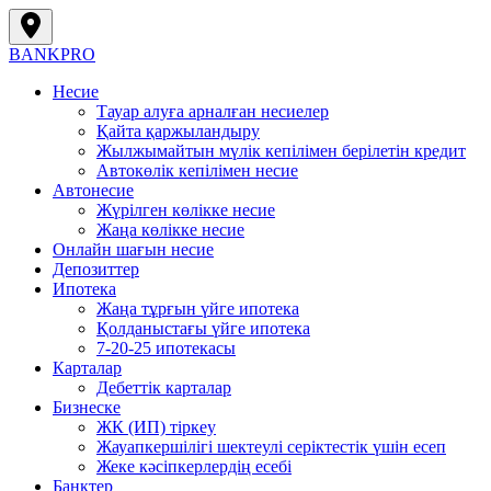
BANK
PRO
Несие
Тауар алуға арналған несиелер
Қайта қаржыландыру
Жылжымайтын мүлік кепілімен берілетін кредит
Автокөлік кепілімен несие
Автонесие
Жүрілген көлікке несие
Жаңа көлікке несие
Онлайн шағын несие
Депозиттер
Ипотека
Жаңа тұрғын үйге ипотека
Қолданыстағы үйге ипотека
7-20-25 ипотекасы
Карталар
Дебеттік карталар
Бизнеске
ЖК (ИП) тіркеу
Жауапкершілігі шектеулі серіктестік үшін есеп
Жеке кәсіпкерлердің есебі
Банктер