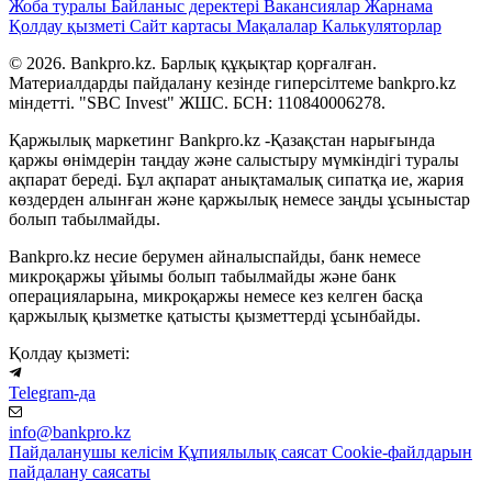
Жоба туралы
Байланыс деректері
Вакансиялар
Жарнама
Қолдау қызметі
Сайт картасы
Мақалалар
Калькуляторлар
© 2026. Bankpro.kz. Барлық құқықтар қорғалған.
Материалдарды пайдалану кезінде гиперсілтеме bankpro.kz
міндетті. "SBC Invest" ЖШС. БСН: 110840006278.
Қаржылық маркетинг Bankpro.kz -Қазақстан нарығында
қаржы өнімдерін таңдау және салыстыру мүмкіндігі туралы
ақпарат береді. Бұл ақпарат анықтамалық сипатқа ие, жария
көздерден алынған және қаржылық немесе заңды ұсыныстар
болып табылмайды.
Bankpro.kz несие берумен айналыспайды, банк немесе
микроқаржы ұйымы болып табылмайды және банк
операцияларына, микроқаржы немесе кез келген басқа
қаржылық қызметке қатысты қызметтерді ұсынбайды.
Қолдау қызметі:
Telegram-да
info@bankpro.kz
Пайдаланушы келісім
Құпиялылық саясат
Cookie-файлдарын
пайдалану саясаты