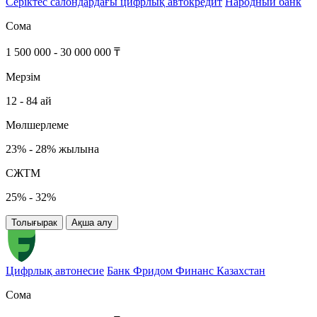
Серіктес салондардағы цифрлық автокредит
Народный банк
Сома
1 500 000 - 30 000 000 ₸
Мерзім
12 - 84 ай
Мөлшерлеме
23% - 28% жылына
СЖТМ
25% - 32%
Толығырак
Ақша алу
Цифрлық автонесие
Банк Фридом Финанс Казахстан
Сома