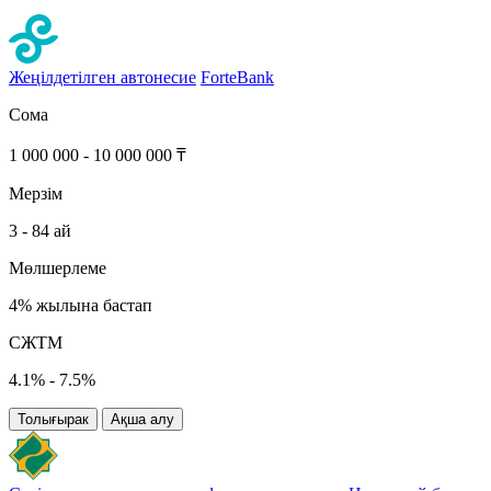
Жеңілдетілген автонесие
ForteBank
Сома
1 000 000 - 10 000 000 ₸
Мерзім
3 - 84 ай
Мөлшерлеме
4% жылына бастап
СЖТМ
4.1% - 7.5%
Толығырак
Ақша алу