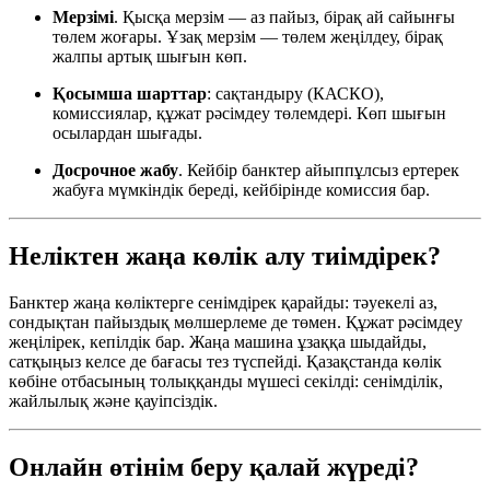
Мерзімі
. Қысқа мерзім — аз пайыз, бірақ ай сайынғы
төлем жоғары. Ұзақ мерзім — төлем жеңілдеу, бірақ
жалпы артық шығын көп.
Қосымша шарттар
: сақтандыру (КАСКО),
комиссиялар, құжат рәсімдеу төлемдері. Көп шығын
осылардан шығады.
Досрочное жабу
. Кейбір банктер айыппұлсыз ертерек
жабуға мүмкіндік береді, кейбірінде комиссия бар.
Неліктен жаңа көлік алу тиімдірек?
Банктер жаңа көліктерге сенімдірек қарайды: тәуекелі аз,
сондықтан пайыздық мөлшерлеме де төмен. Құжат рәсімдеу
жеңілірек, кепілдік бар. Жаңа машина ұзаққа шыдайды,
сатқыңыз келсе де бағасы тез түспейді. Қазақстанда көлік
көбіне отбасының толыққанды мүшесі секілді: сенімділік,
жайлылық және қауіпсіздік.
Онлайн өтінім беру қалай жүреді?