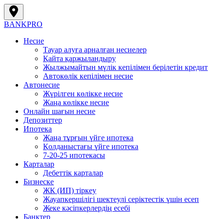
BANK
PRO
Несие
Тауар алуға арналған несиелер
Қайта қаржыландыру
Жылжымайтын мүлік кепілімен берілетін кредит
Автокөлік кепілімен несие
Автонесие
Жүрілген көлікке несие
Жаңа көлікке несие
Онлайн шағын несие
Депозиттер
Ипотека
Жаңа тұрғын үйге ипотека
Қолданыстағы үйге ипотека
7-20-25 ипотекасы
Карталар
Дебеттік карталар
Бизнеске
ЖК (ИП) тіркеу
Жауапкершілігі шектеулі серіктестік үшін есеп
Жеке кәсіпкерлердің есебі
Банктер