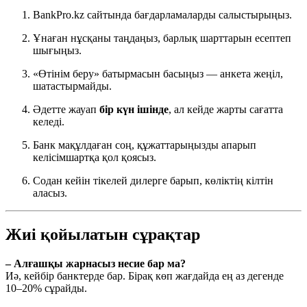
BankPro.kz сайтында бағдарламаларды салыстырыңыз.
Ұнаған нұсқаны таңдаңыз, барлық шарттарын есептеп
шығыңыз.
«Өтінім беру» батырмасын басыңыз — анкета жеңіл,
шатастырмайды.
Әдетте жауап
бір күн ішінде
, ал кейде жарты сағатта
келеді.
Банк мақұлдаған соң, құжаттарыңызды апарып
келісімшартқа қол қоясыз.
Содан кейін тікелей дилерге барып, көліктің кілтін
аласыз.
Жиі қойылатын сұрақтар
– Алғашқы жарнасыз несие бар ма?
Иә, кейбір банктерде бар. Бірақ көп жағдайда ең аз дегенде
10–20% сұрайды.