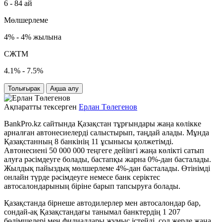
6 - 84 ай
Мөлшерлеме
4% - 4% жылына
СЖТМ
4.1% - 7.5%
Толығырак
Ақша алу
Ақпаратты тексерген
Ерлан Төлегенов
BankPro.kz сайтында Қазақстан тұрғындары жаңа көлікке
арналған автонесиелерді салыстырып, таңдай алады. Мұнда
Қазақстанның 8 банкінің 11 ұсынысы қолжетімді.
Автонесиені 50 000 000 теңгеге дейінгі жаңа көлікті сатып
алуға рәсімдеуге болады, бастапқы жарна 0%-дан басталады.
Жылдық пайыздық мөлшерлеме 4%-дан басталады. Өтінімді
онлайн түрде рәсімдеуге немесе банк серіктес
автосалондарының біріне барып тапсыруға болады.
Қазақстанда бірнеше автодилерлер мен автосалондар бар,
сондай-ақ Қазақстандағы танымал банктердің 1 207
бөлімшелері мен филиалдары жұмыс істейді, сол жерде жаңа