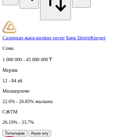
Салоннан жаңа көлікке несие
Банк ЦентрКредит
Сома
1 000 000 - 45 000 000 ₸
Мерзім
12 - 84 ай
Мөлшерлеме
22.6% - 26.85% жылына
СЖТМ
26.19% - 33.7%
Толығырак
Ақша алу