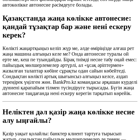
автокөлікке автонесие рәсімдеуге болады.
Қазақстанда жаңа көлікке автонесие:
қандай тұзақтар бар және нені ескеру
керек?
Көлікті жаңартқыңыз келіп жүр ме, әлде өміріңізде алғаш рет
жаңа машина алғыңыз келе ме? Онда автонесие туралы ой
ерте ме, кеш пе туындайды. Бірақ тиімді несие табу оңай емес:
пайыздық мөлшерлемелер әртүрлі, ал «ұсақ әріптермен»
жазылған талаптар көбіне сұрақты одан сайын көбейтеді.
Сондықтан көлікті артық шығынсыз алғыңыз келсе, аздап
тереңірек үңілген жөн. BankPro.kz командасы әрқашан күрделі
дүниені қарапайым тілмен түсіндіруге тырысады. Бүгін жаңа
автонесие таңдағанда нені ескеру керегін тарқатып көрейік.
Неліктен дәл қазір жаңа көлікке несие
алу ыңғайлы?
Қазір уақыт қолайлы: банктер клиент тартуға тырысып
жатыр, сондықтан пайыздық мөлшерлемелер де төмен —