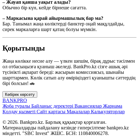
– Жауап қанша уақыт алады?
Обычно бір күн, кейде бірнеше сағатта.
– Маркасына қарай айырмашылық бар ма?
Бар. Танымал жаңа көліктерді банктер оңай мақұлдайды,
сирек маркаларға шарт қатаң болуы мүмкін.
Қорытынды
Жаңа көлікке несие алу — үлкен шешім, бірақ дұрыс тәсілмен
ол отбасыңызға қуаныш әкеледі. BankPro.kz сізге ашық әрі
түсінікті ақпарат береді: жасырын комиссиясыз, шынайы
шарттармен. Көлік сатып алу өміріңіздегі қуанышты сәттердің
бірі болсын! 🚗
Көбірек көрсету
BANK
PRO
Жоба туралы
Байланыс деректері
Вакансиялар
Жарнама
Қолдау қызметі
Сайт картасы
Мақалалар
Калькуляторлар
© 2026. Bankpro.kz. Барлық құқықтар қорғалған.
Материалдарды пайдалану кезінде гиперсілтеме bankpro.kz
міндетті. "SBC Invest" ЖШС. БСН: 110840006278.