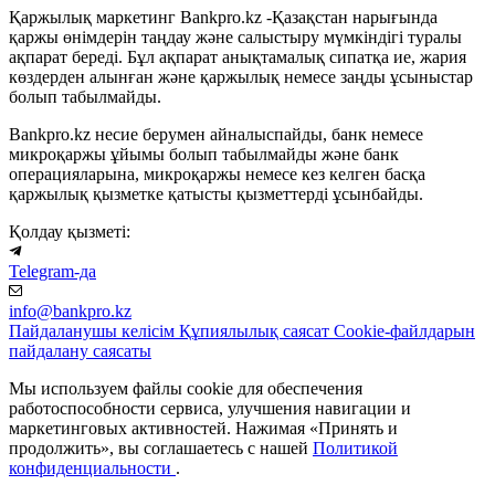
Қаржылық маркетинг Bankpro.kz -Қазақстан нарығында
қаржы өнімдерін таңдау және салыстыру мүмкіндігі туралы
ақпарат береді. Бұл ақпарат анықтамалық сипатқа ие, жария
көздерден алынған және қаржылық немесе заңды ұсыныстар
болып табылмайды.
Bankpro.kz несие берумен айналыспайды, банк немесе
микроқаржы ұйымы болып табылмайды және банк
операцияларына, микроқаржы немесе кез келген басқа
қаржылық қызметке қатысты қызметтерді ұсынбайды.
Қолдау қызметі:
Telegram-да
info@bankpro.kz
Пайдаланушы келісім
Құпиялылық саясат
Cookie-файлдарын
пайдалану саясаты
Мы используем файлы cookie для обеспечения
работоспособности сервиса, улучшения навигации и
маркетинговых активностей. Нажимая «Принять и
продолжить», вы соглашаетесь с нашей
Политикой
конфиденциальности
.