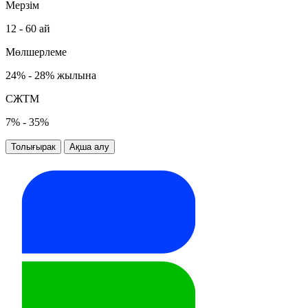
Мерзім
12 - 60 ай
Мөлшерлеме
24% - 28% жылына
СЖТМ
7% - 35%
Толығырак
Ақша алу