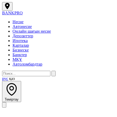
BANK
PRO
Несие
Автонесие
Онлайн шағын несие
Депозиттер
Ипотека
Карталар
Бизнеске
Банктер
МҚҰ
Автоломбардтар
рус
қаз
Теміртау