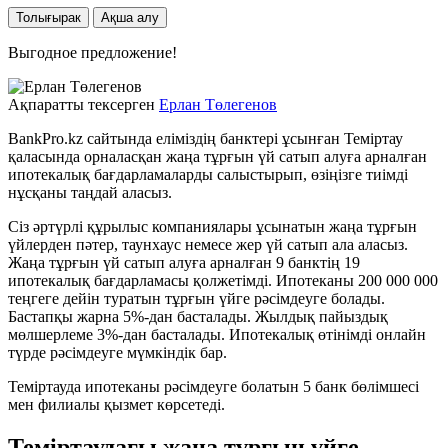
Толығырак
Ақша алу
Выгодное предложение!
Ақпаратты тексерген
Ерлан Төлегенов
BankPro.kz сайтында еліміздің банктері ұсынған Теміртау
қаласында орналасқан жаңа тұрғын үй сатып алуға арналған
ипотекалық бағдарламаларды салыстырып, өзіңізге тиімді
нұсқаны таңдай аласыз.
Сіз әртүрлі құрылыс компаниялары ұсынатын жаңа тұрғын
үйлерден пәтер, таунхаус немесе жер үй сатып ала аласыз.
Жаңа тұрғын үй сатып алуға арналған 9 банктің 19
ипотекалық бағдарламасы қолжетімді. Ипотеканы 200 000 000
теңгеге дейін туратын тұрғын үйге рәсімдеуге болады.
Бастапқы жарна 5%-дан басталады. Жылдық пайыздық
мөлшерлеме 3%-дан басталады. Ипотекалық өтінімді онлайн
түрде рәсімдеуге мүмкіндік бар.
Теміртауда ипотеканы рәсімдеуге болатын 5 банк бөлімшесі
мен филиалы қызмет көрсетеді.
Теміртаудағы жаңа тұрғын үйге