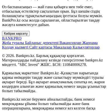
Өз баспанасыңыз — жай ғана қабырға мен төбе емес,
отбасылық естеліктер сақталатын орын. Бұл шешім сіздің
болашақтағы тұрақтылығыңыздың іргетасы болуы мүмкін.
BankPro.kz осы жолда сараланған, ойластырылған таңдау
жасауға көмектесуге дайын.
Көбірек көрсету
BANK
PRO
Жоба туралы
Байланыс деректері
Вакансиялар
Жарнама
Қолдау қызметі
Сайт картасы
Мақалалар
Калькуляторлар
© 2026. Bankpro.kz. Барлық құқықтар қорғалған.
Материалдарды пайдалану кезінде гиперсілтеме bankpro.kz
міндетті. "SBC Invest" ЖШС. БСН: 110840006278.
Қаржылық маркетинг Bankpro.kz -Қазақстан нарығында
қаржы өнімдерін таңдау және салыстыру мүмкіндігі туралы
ақпарат береді. Бұл ақпарат анықтамалық сипатқа ие, жария
көздерден алынған және қаржылық немесе заңды ұсыныстар
болып табылмайды.
Bankpro.kz несие берумен айналыспайды, банк немесе
микроқаржы ұйымы болып табылмайды және банк
операцияларына, микроқаржы немесе кез келген басқа