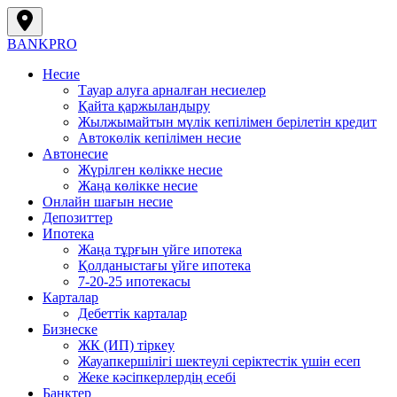
BANK
PRO
Несие
Тауар алуға арналған несиелер
Қайта қаржыландыру
Жылжымайтын мүлік кепілімен берілетін кредит
Автокөлік кепілімен несие
Автонесие
Жүрілген көлікке несие
Жаңа көлікке несие
Онлайн шағын несие
Депозиттер
Ипотека
Жаңа тұрғын үйге ипотека
Қолданыстағы үйге ипотека
7-20-25 ипотекасы
Карталар
Дебеттік карталар
Бизнеске
ЖК (ИП) тіркеу
Жауапкершілігі шектеулі серіктестік үшін есеп
Жеке кәсіпкерлердің есебі
Банктер