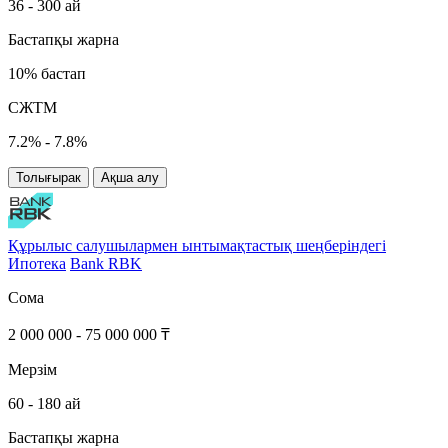
36 - 300 ай
Бастапқы жарна
10% бастап
СЖТМ
7.2% - 7.8%
Толығырак
Ақша алу
Құрылыс салушылармен ынтымақтастық шеңберіндегі
Ипотека
Bank RBK
Сома
2 000 000 - 75 000 000 ₸
Мерзім
60 - 180 ай
Бастапқы жарна