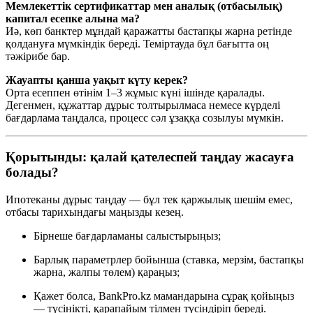
Мемлекеттік сертификаттар мен аналық (отбасылық)
капитал есепке алына ма?
Иә, көп банктер мұндай қаражатты бастапқы жарна ретінде
қолдануға мүмкіндік береді. Теміртауда бұл бағытта оң
тәжірибе бар.
Жауапты қанша уақыт күту керек?
Орта есеппен өтінім 1–3 жұмыс күні ішінде қаралады.
Дегенмен, құжаттар дұрыс толтырылмаса немесе күрделі
бағдарлама таңдалса, процесс сәл ұзаққа созылуы мүмкін.
Қорытынды: қалай қателеспей таңдау жасауға
болады?
Ипотеканы дұрыс таңдау — бұл тек қаржылық шешім емес,
отбасы тарихындағы маңызды кезең.
Бірнеше бағдарламаны салыстырыңыз;
Барлық параметрлер бойынша (ставка, мерзім, бастапқы
жарна, жалпы төлем) қараңыз;
Қажет болса, BankPro.kz мамандарына сұрақ қойыңыз
— түсінікті, қарапайым тілмен түсіндіріп береді.