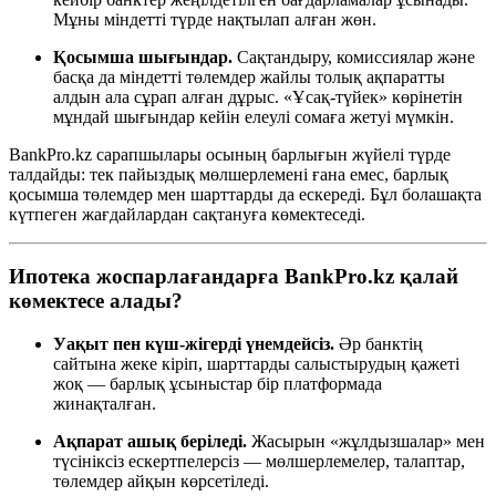
Мұны міндетті түрде нақтылап алған жөн.
Қосымша шығындар.
Сақтандыру, комиссиялар және
басқа да міндетті төлемдер жайлы толық ақпаратты
алдын ала сұрап алған дұрыс. «Ұсақ-түйек» көрінетін
мұндай шығындар кейін елеулі сомаға жетуі мүмкін.
BankPro.kz сарапшылары осының барлығын жүйелі түрде
талдайды: тек пайыздық мөлшерлемені ғана емес, барлық
қосымша төлемдер мен шарттарды да ескереді. Бұл болашақта
күтпеген жағдайлардан сақтануға көмектеседі.
Ипотека жоспарлағандарға BankPro.kz қалай
көмектесе алады?
Уақыт пен күш-жігерді үнемдейсіз.
Әр банктің
сайтына жеке кіріп, шарттарды салыстырудың қажеті
жоқ — барлық ұсыныстар бір платформада
жинақталған.
Ақпарат ашық беріледі.
Жасырын «жұлдызшалар» мен
түсініксіз ескертпелерсіз — мөлшерлемелер, талаптар,
төлемдер айқын көрсетіледі.