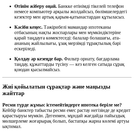
Өтінім жіберу оңай.
Банкке өтінімді тікелей телефон
немесе компьютер арқылы жолдайсыз, бөлімшелердегі
кезектер мен артық қарым-қатынастардан құтыласыз.
Кәсіби кеңес.
Тәжірибелі мамандар ипотеканы
отбасының нақты жоспарлары мен мүмкіндіктеріне
қарай таңдауға көмектеседі: балалар болашағы, ата-
ананың жайлылығы, ұзақ мерзімді тұрақтылық бәрі
ескеріледі.
Қолдау әр кезеңде бар.
Фильтр орнату, бағдарлама
таңдау, құжаттарды түсіну — кез келген сатыда сұрақ
қоюдан қысылмайсыз.
Жиі қойылатын сұрақтар және маңызды
жайттар
Ресми түрде жұмыс істемейтіндерге ипотека беріле ме?
Кейбір банктер табысты ресми емес растау негізінде де кредит
қарастыруы мүмкін. Дегенмен, мұндай жағдайда пайыздық
мөлшерлеме жоғарырақ болып, бастапқы жарна көлемі артуы
ықтимал.