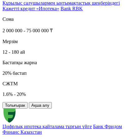
Құрылыс салушылармен ынтымақтастық шеңберіндегі
Қажетті кредит «Ипотека»
Bank RBK
Сома
2 000 000 - 75 000 000 ₸
Мерзім
12 - 180 ай
Бастапқы жарна
20% бастап
СЖТМ
1.6% - 20%
Толығырак
Ақша алу
Цифрлық ипотека қайталама тұрғын үйге
Банк Фридом
Финанс Казахстан