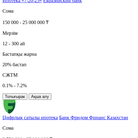
Ипотека «7-20-25»
Евразийский банк
Сома
150 000 - 25 000 000 ₸
Мерзім
12 - 300 ай
Бастапқы жарна
20% бастап
СЖТМ
0.1% - 7.2%
Толығырак
Ақша алу
Цифрлық сатылы ипотека
Банк Фридом Финанс Казахстан
Сома