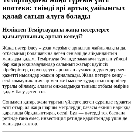
ипотека: тиімді әрі артық уайымсыз
қалай сатып алуға болады
Неліктен Теміртаудағы жаңа пәтерлерге
қызығушылық артып келеді?
Жаңа пәтер іздеу – ұзақ мерзімге арналған жайлылықты да,
отбасының болашағына деген сенімді де айқындайтын
маңызды қадам. Теміртауда бүгінде заманауи тұрғын үйлері
бар жаңа ықшамаудандар салынып жатыр: қауіпсіз
кіреберістер, серуендеуге арналған аумақтар, дүкендер мен
қажетті нысандар жақын орналасады. Жаңа пәтерге көшу –
ескі коммуникациялар мен жиі мәселе тудыратын көршілер
туралы ойламау, алдағы онжылдыққа тыныш отбасы өміріне
қадам басу деген сөз.
Сонымен қатар, жаңа тұрғын үйлерге деген сұраныс тұрақты
өсіп отыр, ал жаңа шаршы метрлердің бағасы екінші нарыққа
қарағанда бірқалыптырақ өседі. Бұл — пәтерді тек баспана
ретінде ғана емес, инвестиция ретінде қарайтындар үшін де
маңызды фактор.