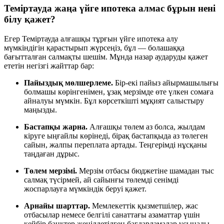
Теміртауда жаңа үйге ипотека алмас бұрын нені
білу қажет?
Егер Теміртауда алғашқы тұрғын үйге ипотека алу
мүмкіндігін қарастырып жүрсеңіз, бұл — болашаққа
бағытталған салмақты шешім. Мұнда назар аударуды қажет
ететін негізгі жайттар бар:
Пайыздық мөлшерлеме.
Бір-екі пайыз айырмашылығы
болмашы көрінгенімен, ұзақ мерзімде өте үлкен сомаға
айналуы мүмкін. Бұл көрсеткішті мұқият салыстыру
маңызды.
Бастапқы жарна.
Алғашқы төлем аз болса, жылдам
кіруге ыңғайлы көрінеді, бірақ бастапқыда аз төлеген
сайын, жалпы переплата артады. Теңгерімді нұсқаны
таңдаған дұрыс.
Төлем мерзімі.
Мерзім отбасы бюджетіне шамадан тыс
салмақ түсірмей, ай сайынғы төлемді сенімді
жоспарлауға мүмкіндік беруі қажет.
Арнайы шарттар.
Мемлекеттік қызметшілер, жас
отбасылар немесе белгілі санаттағы азаматтар үшін
кейбір банктер жеңілдетілген бағдарламалар ұсынады.