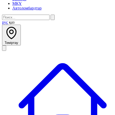
МҚҰ
Автоломбардтар
рус
қаз
Теміртау