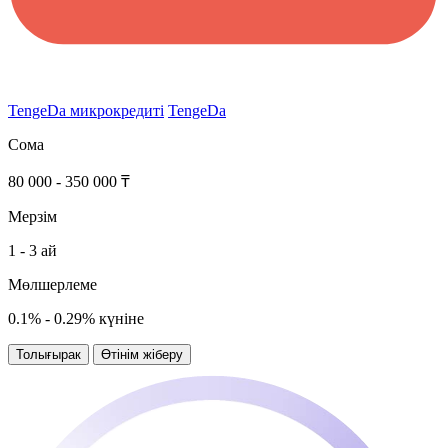
TengeDa микрокредиті
TengeDa
Сома
80 000 - 350 000 ₸
Мерзім
1 - 3 ай
Мөлшерлеме
0.1% - 0.29% күніне
Толығырак
Өтінім жіберу