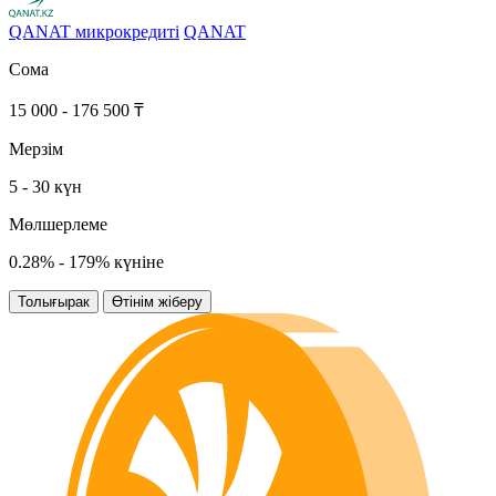
QANAT микрокредиті
QANAT
Сома
15 000 - 176 500 ₸
Мерзім
5 - 30 күн
Мөлшерлеме
0.28% - 179% күніне
Толығырак
Өтінім жіберу