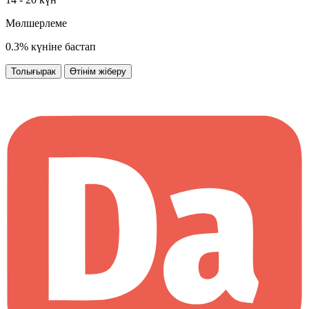
Мөлшерлеме
0.3% күніне бастап
Толығырак
Өтінім жіберу