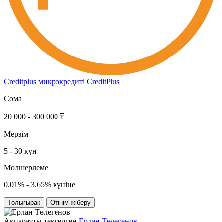
Creditplus микрокредиті
CreditPlus
Сома
20 000 - 300 000 ₸
Мерзім
5 - 30 күн
Мөлшерлеме
0.01% - 3.65% күніне
Толығырак
Өтінім жіберу
Ақпаратты тексерген
Ерлан Төлегенов