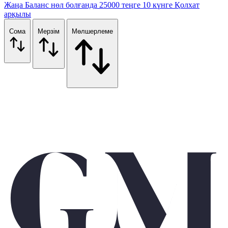
Жаңа
Баланс нөл болғанда
25000 теңге
10 күнге
Қолхат
арқылы
Сома
Мерзім
Мөлшерлеме