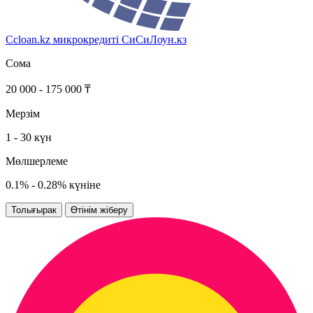
Ccloan.kz микрокредиті
СиСиЛоун.кз
Сома
20 000 - 175 000 ₸
Мерзім
1 - 30 күн
Мөлшерлеме
0.1% - 0.28% күніне
Толығырак
Өтінім жіберу