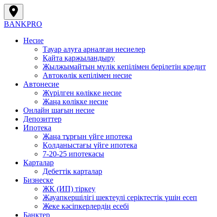
BANK
PRO
Несие
Тауар алуға арналған несиелер
Қайта қаржыландыру
Жылжымайтын мүлік кепілімен берілетін кредит
Автокөлік кепілімен несие
Автонесие
Жүрілген көлікке несие
Жаңа көлікке несие
Онлайн шағын несие
Депозиттер
Ипотека
Жаңа тұрғын үйге ипотека
Қолданыстағы үйге ипотека
7-20-25 ипотекасы
Карталар
Дебеттік карталар
Бизнеске
ЖК (ИП) тіркеу
Жауапкершілігі шектеулі серіктестік үшін есеп
Жеке кәсіпкерлердің есебі
Банктер