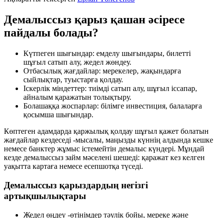
Демалыссыз қарыз қашан әсіресе
пайдалы болады?
Күтпеген шығындар: емделу шығындары, билетті
шұғыл сатып алу, жедел жөндеу.
Отбасылық жағдайлар: мерекелер, жақындарға
сыйлықтар, туыстарға қолдау.
Іскерлік міндеттер: тиімді сатып алу, шұғыл іссапар,
айналым қаражатын толықтыру.
Болашаққа жоспарлар: білімге инвестиция, балаларға
қосымша шығындар.
Көптеген адамдарда қаржылық қолдау шұғыл қажет болатын
жағдайлар кездеседі -мысалы, маңызды күннің алдында кешке
немесе банктер жұмыс істемейтін демалыс күндері. Мұндай
кезде демалыссыз займ мәселені шешеді: қаражат кез келген
уақытта картаға немесе есепшотқа түседі.
Демалыссыз қарыздардың негізгі
артықшылықтары
Жедел өңдеу -өтінімдер тәулік бойы, мереке және