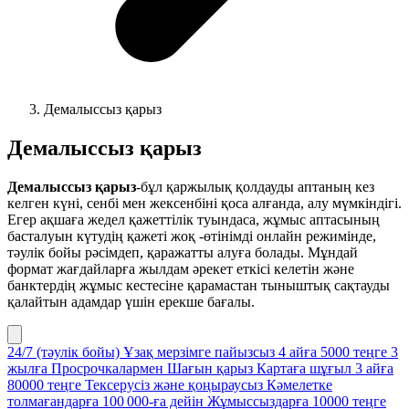
Демалыссыз қарыз
Демалыссыз қарыз
Демалыссыз қарыз
-бұл қаржылық қолдауды аптаның кез
келген күні, сенбі мен жексенбіні қоса алғанда, алу мүмкіндігі.
Егер ақшаға жедел қажеттілік туындаса, жұмыс аптасының
басталуын күтудің қажеті жоқ -өтінімді онлайн режимінде,
тәулік бойы рәсімдеп, қаражатты алуға болады. Мұндай
формат жағдайларға жылдам әрекет еткісі келетін және
банктердің жұмыс кестесіне қарамастан тыныштық сақтауды
қалайтын адамдар үшін ерекше бағалы.
24/7 (тәулік бойы)
Ұзақ мерзімге пайызсыз
4 айға
5000 теңге
3
жылға
Просрочкалармен
Шағын қарыз
Картаға шұғыл
3 айға
80000 теңге
Тексерусіз және қоңыраусыз
Кәмелетке
толмағандарға
100 000‑ға дейін
Жұмыссыздарға
10000 теңге