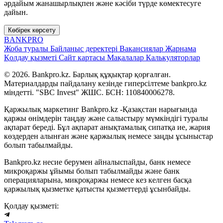
әрдайым жанашырлықпен және кәсіби түрде көмектесуге
дайын.
Көбірек көрсету
BANK
PRO
Жоба туралы
Байланыс деректері
Вакансиялар
Жарнама
Қолдау қызметі
Сайт картасы
Мақалалар
Калькуляторлар
© 2026. Bankpro.kz. Барлық құқықтар қорғалған.
Материалдарды пайдалану кезінде гиперсілтеме bankpro.kz
міндетті. "SBC Invest" ЖШС. БСН: 110840006278.
Қаржылық маркетинг Bankpro.kz -Қазақстан нарығында
қаржы өнімдерін таңдау және салыстыру мүмкіндігі туралы
ақпарат береді. Бұл ақпарат анықтамалық сипатқа ие, жария
көздерден алынған және қаржылық немесе заңды ұсыныстар
болып табылмайды.
Bankpro.kz несие берумен айналыспайды, банк немесе
микроқаржы ұйымы болып табылмайды және банк
операцияларына, микроқаржы немесе кез келген басқа
қаржылық қызметке қатысты қызметтерді ұсынбайды.
Қолдау қызметі: