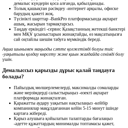
демалыс күндерін қоса алғанда, қабылданады.
Толық қашықтан рәсімдеу -интернет арқылы, офиске
барудың қажеті жоқ.
Түсінікті шарттар -BankPro платформасында ақпарат
ашық, жасырын тармақтарсыз.
Таңдау еркіндігі -сервис Қазақстанның жетекші банктері
мен МҚҰ ұсыныстарын жинақтайды, өз мақсатыңызға
сай оңтайлы шешім табуға мүмкіндік береді.
Ақша шынымен маңызды сәтте қолжетімді болуы тиіс
-уақытылы қолдау көрсету және қиын жағдайда сенімді болу
үшін.
Демалыссыз қарызды дұрыс қалай таңдауға
болады?
Пайыздық мөлшерлемелерді, максималды сомаларды
және мерзімдерді салыстырыңыз -өзекті ақпарат
платформада жинақталған.
Қаражатты аудару уақытын нақтылаңыз -кейбір
компаниялар мақұлдағаннан кейін 5-15 минут ішінде
картаға жібереді.
Қарыз алушыға қойылатын талаптарды бағалаңыз
-әдетте құжаттардың минималды топтамасы қажет,