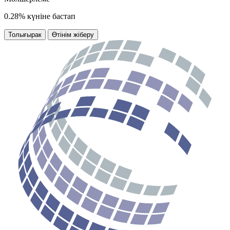
0.28% күніне бастап
Толығырак
Өтінім жіберу