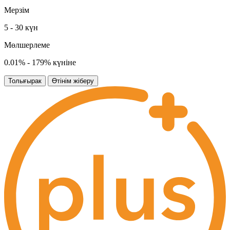
Мерзім
5 - 30 күн
Мөлшерлеме
0.01% - 179% күніне
Толығырак
Өтінім жіберу