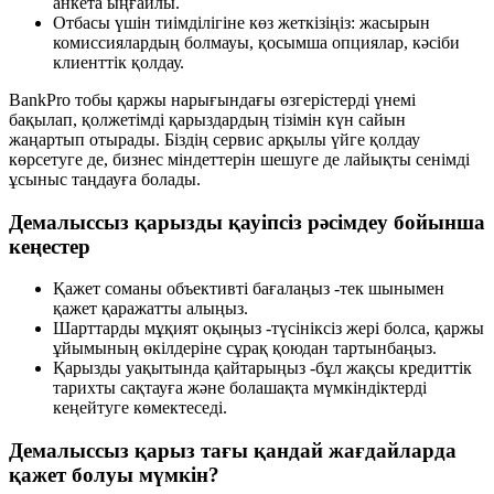
анкета ыңғайлы.
Отбасы үшін тиімділігіне көз жеткізіңіз: жасырын
комиссиялардың болмауы, қосымша опциялар, кәсіби
клиенттік қолдау.
BankPro тобы қаржы нарығындағы өзгерістерді үнемі
бақылап, қолжетімді қарыздардың тізімін күн сайын
жаңартып отырады. Біздің сервис арқылы үйге қолдау
көрсетуге де, бизнес міндеттерін шешуге де лайықты сенімді
ұсыныс таңдауға болады.
Демалыссыз қарызды қауіпсіз рәсімдеу бойынша
кеңестер
Қажет соманы объективті бағалаңыз -тек шынымен
қажет қаражатты алыңыз.
Шарттарды мұқият оқыңыз -түсініксіз жері болса, қаржы
ұйымының өкілдеріне сұрақ қоюдан тартынбаңыз.
Қарызды уақытында қайтарыңыз -бұл жақсы кредиттік
тарихты сақтауға және болашақта мүмкіндіктерді
кеңейтуге көмектеседі.
Демалыссыз қарыз тағы қандай жағдайларда
қажет болуы мүмкін?