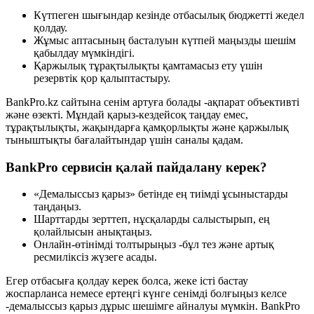
Күтпеген шығындар кезінде отбасылық бюджетті жедел
қолдау.
Жұмыс аптасының басталуын күтпей маңызды шешім
қабылдау мүмкіндігі.
Қаржылық тұрақтылықты қамтамасыз ету үшін
резервтік қор қалыптастыру.
BankPro.kz сайтына сенім артуға болады -ақпарат объективті
және өзекті. Мұндай қарыз-кездейсоқ таңдау емес,
тұрақтылықты, жақындарға қамқорлықты және қаржылық
тыныштықты бағалайтындар үшін саналы қадам.
BankPro сервисін қалай пайдалану керек?
«Демалыссыз қарыз» бетінде ең тиімді ұсыныстарды
таңдаңыз.
Шарттарды зерттеп, нұсқаларды салыстырып, ең
қолайлысын анықтаңыз.
Онлайн-өтінімді толтырыңыз -бұл тез және артық
ресмиліксіз жүзеге асады.
Егер отбасыға қолдау керек болса, жеке істі бастау
жоспарланса немесе ертеңгі күнге сенімді болғыңыз келсе
-демалыссыз қарыз дұрыс шешімге айналуы мүмкін. BankPro