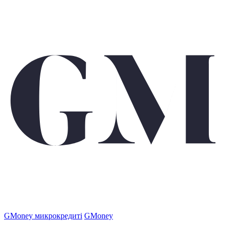
GMoney микрокредиті
GMoney