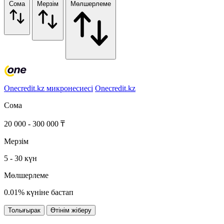
Сома
Мерзім
Мөлшерлеме
Onecredit.kz микронесиесі
Onecredit.kz
Сома
20 000 - 300 000 ₸
Мерзім
5 - 30 күн
Мөлшерлеме
0.01% күніне бастап
Толығырак
Өтінім жіберу