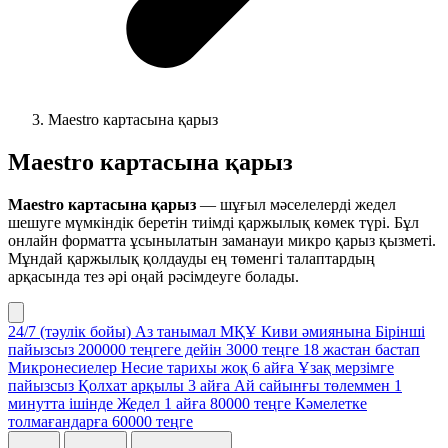
Maestro картасына қарыз
Maestro картасына қарыз
Maestro картасына қарыз
— шұғыл мәселелерді жедел
шешуге мүмкіндік беретін тиімді қаржылық көмек түрі. Бұл
онлайн форматта ұсынылатын заманауи микро қарыз қызметі.
Мұндай қаржылық қолдауды ең төменгі талаптардың
арқасында тез әрі оңай рәсімдеуге болады.
24/7 (тәулік бойы)
Аз танымал МҚҰ
Киви әмиянына
Бірінші
пайызсыз
200000 теңгеге дейін
3000 теңге
18 жастан бастап
Микронесиелер
Несие тарихы жоқ
6 айға
Ұзақ мерзімге
пайызсыз
Қолхат арқылы
3 айға
Ай сайынғы төлеммен
1
минутта ішінде
Жедел
1 айға
80000 теңге
Кәмелетке
толмағандарға
60000 теңге