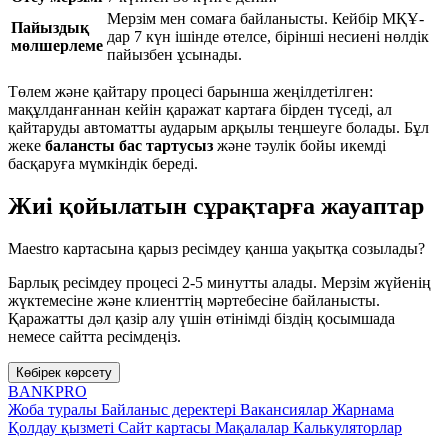
Мерзім мен сомаға байланысты. Кейбір МҚҰ-
Пайыздық
дар 7 күн ішінде өтелсе, бірінші несиені нөлдік
мөлшерлеме
пайызбен ұсынады.
Төлем және қайтару процесі барынша жеңілдетілген:
мақұлданғаннан кейін қаражат картаға бірден түседі, ал
қайтаруды автоматты аударым арқылы теңшеуге болады. Бұл
жеке
балансты бас тартусыз
және тәулік бойы икемді
басқаруға мүмкіндік береді.
Жиі қойылатын сұрақтарға жауаптар
Maestro картасына қарыз ресімдеу қанша уақытқа созылады?
Барлық ресімдеу процесі 2-5 минутты алады. Мерзім жүйенің
жүктемесіне және клиенттің мәртебесіне байланысты.
Қаражатты дәл қазір алу үшін өтінімді біздің қосымшада
немесе сайтта ресімдеңіз.
Көбірек көрсету
BANK
PRO
Жоба туралы
Байланыс деректері
Вакансиялар
Жарнама
Қолдау қызметі
Сайт картасы
Мақалалар
Калькуляторлар