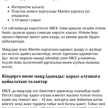
Интернетке қосылу.
Пластик немесе виртуалды Maestro картасы (өз
атыңызға).
5-10 минут уақыт.
Сіз сайтымызда көрсетілген МҚҰ тізімі арқылы онлайн өтінім
беріп, қалаған қарыз сомасын көрсете аласыз. Өтінім беру
процесі бірнеше минут қана алады, ал шешім дерлік бірден
қабылданады.
Мақұлдау және Maestro картасына қаражат аудару іс жүзінде
кез келген адамға қолжетімді, несие тарихына қарамастан.
Бұл несие тарихы нашар адамдар үшін МҚҰ ұсынатын,
тәулік бойы қолжетімді қаржылық көмек алудың тамаша
тәсілі.
Кімдерге несие мақұлданады: қарыз алушыға
қойылатын талаптар
МҚҰ-да мақұлдау алу банктерге қарағанда әлдеқайда оңай.
Негізгі шарттар: қарыз алушы кәмелет жасына толған болуы
керек (ең төменгі жас – 18 жас, жоғарғы шек бойынша қатаң
шектеу жоқ) және тұрақты табыс көзі болуы қажет. Табыс көзі