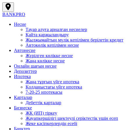
BANK
PRO
Несие
Тауар алуға арналған несиелер
Қайта қаржыландыру
Жылжымайтын мүлік кепілімен берілетін кредит
Автокөлік кепілімен несие
Автонесие
Жүрілген көлікке несие
Жаңа көлікке несие
Онлайн шағын несие
Депозиттер
Ипотека
Жаңа тұрғын үйге ипотека
Қолданыстағы үйге ипотека
7-20-25 ипотекасы
Карталар
Дебеттік карталар
Бизнеске
ЖК (ИП) тіркеу
Жауапкершілігі шектеулі серіктестік үшін есеп
Жеке кәсіпкерлердің есебі
Банктер