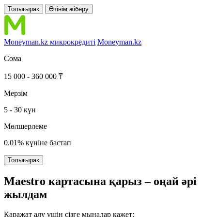
Толығырак
Өтінім жіберу
Moneyman.kz микрокредиті
Moneyman.kz
Сома
15 000 - 360 000 ₸
Мерзім
5 - 30 күн
Мөлшерлеме
0.01% күніне бастап
Толығырак
Maestro картасына қарыз – оңай әрі
жылдам
Қаражат алу үшін сізге мыналар қажет: