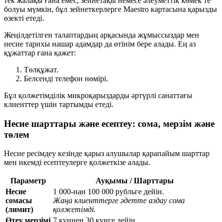
тек жалақы ғана емес, зейнетақы немесе әлеуметтік көмек те
болуы мүмкін, бұл зейнеткерлерге Maestro картасына қарызды
өзекті етеді.
Жеңілдетілген талаптардың арқасында жұмыссыздар мен
несие тарихы нашар адамдар да өтінім бере алады. Ең аз
құжаттар ғана қажет:
Төлқұжат.
Белсенді телефон нөмірі.
Бұл қолжетімділік микроқарыздарды әртүрлі санаттағы
клиенттер үшін тартымды етеді.
Несие шарттары және есептеу: сома, мерзім және
төлем
Несие ресімдеу кезінде қарыз алушылар қарапайым шарттар
мен икемді есептеулерге қолжеткізе алады.
Параметр
Ауқымы / Шарттары
Несие
1 000-нан 100 000 рубльге дейін.
сомасы
Жаңа клиенттерге әдетте аздау сома
(лимит)
қолжетімді.
Өтеу мерзімі
7 күннен 30 күнге дейін.