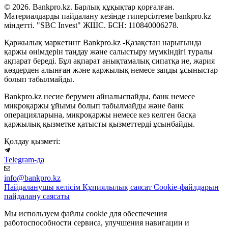
© 2026. Bankpro.kz. Барлық құқықтар қорғалған.
Материалдарды пайдалану кезінде гиперсілтеме bankpro.kz
міндетті. "SBC Invest" ЖШС. БСН: 110840006278.
Қаржылық маркетинг Bankpro.kz -Қазақстан нарығында
қаржы өнімдерін таңдау және салыстыру мүмкіндігі туралы
ақпарат береді. Бұл ақпарат анықтамалық сипатқа ие, жария
көздерден алынған және қаржылық немесе заңды ұсыныстар
болып табылмайды.
Bankpro.kz несие берумен айналыспайды, банк немесе
микроқаржы ұйымы болып табылмайды және банк
операцияларына, микроқаржы немесе кез келген басқа
қаржылық қызметке қатысты қызметтерді ұсынбайды.
Қолдау қызметі:
Telegram-да
info@bankpro.kz
Пайдаланушы келісім
Құпиялылық саясат
Cookie-файлдарын
пайдалану саясаты
Мы используем файлы cookie для обеспечения
работоспособности сервиса, улучшения навигации и