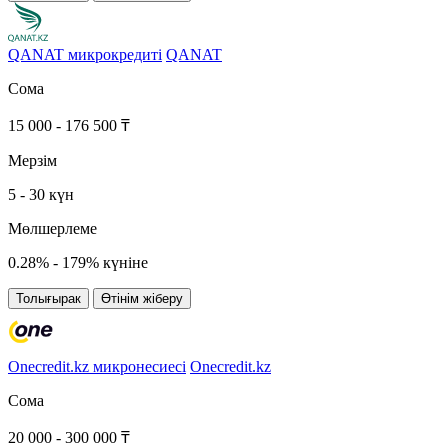
QANAT микрокредиті
QANAT
Сома
15 000 - 176 500 ₸
Мерзім
5 - 30 күн
Мөлшерлеме
0.28% - 179% күніне
Толығырак
Өтінім жіберу
Onecredit.kz микронесиесі
Onecredit.kz
Сома
20 000 - 300 000 ₸