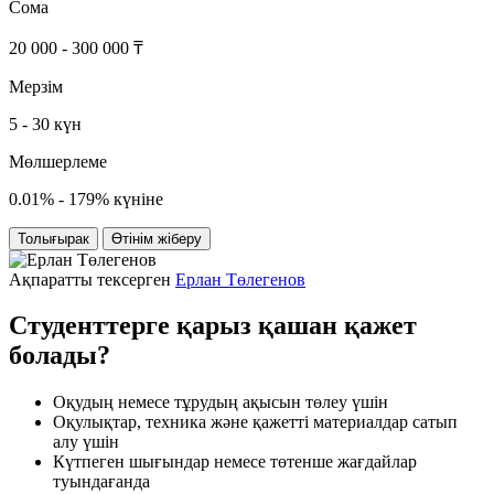
Сома
20 000 - 300 000 ₸
Мерзім
5 - 30 күн
Мөлшерлеме
0.01% - 179% күніне
Толығырак
Өтінім жіберу
Ақпаратты тексерген
Ерлан Төлегенов
Студенттерге қарыз қашан қажет
болады?
Оқудың немесе тұрудың ақысын төлеу үшін
Оқулықтар, техника және қажетті материалдар сатып
алу үшін
Күтпеген шығындар немесе төтенше жағдайлар
туындағанда