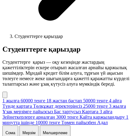
Студенттерге қарыздар
Студенттерге қарыздар
Студенттерге қарыз — оқу кезеңінде жастардың
қажеттіліктерін ескере отырып жасалған арнайы қаржылық
шешімдер. Мұндай кредит білім алуға, тұрғын үй ақысын
төлеуге немесе жеке шығындарға қажетті қаражатты күрделі
талаптарсыз және ұзақ күтусіз алуға мүмкіндік береді.
1 жылға
60000 теңге
18 жастан бастап
50000 теңге
4 айға
Түнде картаға
Төлқұжат деректерінсіз
25000 теңге
3 жылға
Ұзақ мерзімге пайызсыз
Бас тартусыз
Картаға
3 айға
Зейнеткерлерге арналған
3000 теңге
Қайта қаржыландыру
1
минутта ішінде
10000 теңге
Төмен пайызбен
Адал
Сома
Мерзім
Мөлшерлеме