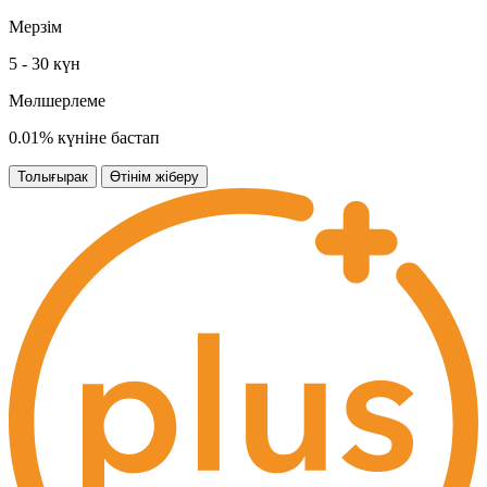
Мерзім
5 - 30 күн
Мөлшерлеме
0.01% күніне бастап
Толығырак
Өтінім жіберу