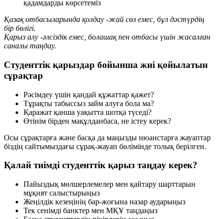
қадамдарды көрсетеміз
Қазақ отбасыларында қолдау -жай сөз емес, бұл дәстүрдің
бір бөлігі.
Қарыз алу -әлсіздік емес, болашақ пен отбасы үшін жасалған
саналы таңдау.
Студенттік қарыздар бойынша жиі қойылатын
сұрақтар
Рәсімдеу үшін қандай құжаттар қажет?
Тұрақты табыссыз займ алуға бола ма?
Қаражат қанша уақытта шотқа түседі?
Өтінім бірден мақұлданбаса, не істеу керек?
Осы сұрақтарға және басқа да маңызды нюанстарға жауаптар
біздің сайтымыздағы сұрақ-жауап бөлімінде толық берілген.
Қалай тиімді студенттік қарыз таңдау керек?
Пайыздық мөлшерлемелер мен қайтару шарттарын
мұқият салыстырыңыз
Жеңілдік кезеңінің бар-жоғына назар аударыңыз
Тек сенімді банктер мен МҚҰ таңдаңыз