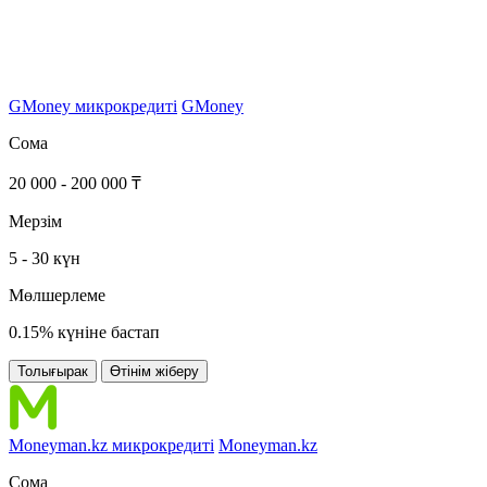
GMoney микрокредиті
GMoney
Сома
20 000 - 200 000 ₸
Мерзім
5 - 30 күн
Мөлшерлеме
0.15% күніне бастап
Толығырак
Өтінім жіберу
Moneyman.kz микрокредиті
Moneyman.kz
Сома