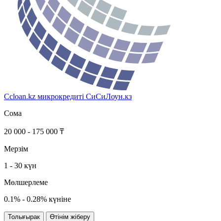
Ccloan.kz микрокредиті
СиСиЛоун.кз
Сома
20 000 - 175 000 ₸
Мерзім
1 - 30 күн
Мөлшерлеме
0.1% - 0.28% күніне
Толығырак
Өтінім жіберу