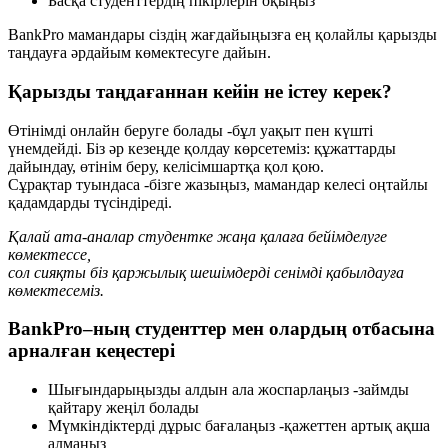
Басқа студенттердің пікірлерін оқыңыз
BankPro мамандары сіздің жағдайыңызға ең қолайлы қарызды
таңдауға әрдайым көмектесуге дайын.
Қарызды таңдағаннан кейін не істеу керек?
Өтінімді онлайн беруге болады -бұл уақыт пен күшті
үнемдейді. Біз әр кезеңде қолдау көрсетеміз: құжаттарды
дайындау, өтінім беру, келісімшартқа қол қою.
Сұрақтар туындаса -бізге жазыңыз, мамандар келесі оңтайлы
қадамдарды түсіндіреді.
Қалай ата-аналар студентке жаңа қалаға бейімделуге
көмектессе,
сол сияқты біз қаржылық шешімдерді сенімді қабылдауға
көмектесеміз.
BankPro–ның студенттер мен олардың отбасына
арналған кеңестері
Шығындарыңызды алдын ала жоспарлаңыз -займды
қайтару жеңіл болады
Мүмкіндіктерді дұрыс бағалаңыз -қажеттен артық ақша
алмаңыз