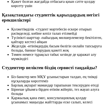
Қажет болған жағдайда отбасыға қиын сәтте қолдау
көрсету үшін
Қазақстандағы студенттік қарыздардың негізгі
ерекшеліктері
Қолжетімділік -студент мәртебесін ескере отырып
рәсімделеді, көбіне кепіл талап етілмейді
Түсінікті шарттар -пайыздық мөлшерлемелер бекітілген,
қайтару кестесі айқын
Жеделдік -өтінімдердің басым бөлігін онлайн тапсыруға
болады, банкке барудың қажеті жоқ
Төмен немесе тұрақсыз табыс кезінде де қаражат алу
мүмкіндігі
Студенттер неліктен біздің сервисті таңдайды?
Біз банктер мен МҚҰ ұсыныстарын талдап, ең тиімді
нұсқаларды көрсетеміз
Барлық ақпарат мамандар тарапынан тексеруден өтеді
Бірнеше ұйымға бірден өтінім жіберіп, тез жауап алуға
болады
Қаржылық қана емес, консультациялық қолдау
ұсынамыз: маңызды жайттарды еске салып, келесі