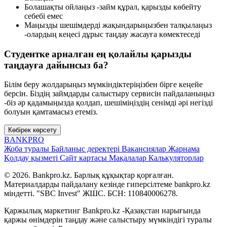
Болашақты ойлаңыз -займ құрал, қарызды көбейту
себебі емес
Маңызды шешімдерді жақындарыңызбен талқылаңыз
-олардың кеңесі дұрыс таңдау жасауға көмектеседі
Студентке арналған ең қолайлы қарызды
таңдауға дайынсыз ба?
Білім беру жолдарыңыз мүмкіндіктеріңізбен бірге кеңейе
берсін. Біздің займдарды салыстыру сервисін пайдаланыңыз
-біз әр қадамыңызда қолдап, шешіміңіздің сенімді әрі негізді
болуын қамтамасыз етеміз.
Көбірек көрсету
BANK
PRO
Жоба туралы
Байланыс деректері
Вакансиялар
Жарнама
Қолдау қызметі
Сайт картасы
Мақалалар
Калькуляторлар
© 2026. Bankpro.kz. Барлық құқықтар қорғалған.
Материалдарды пайдалану кезінде гиперсілтеме bankpro.kz
міндетті. "SBC Invest" ЖШС. БСН: 110840006278.
Қаржылық маркетинг Bankpro.kz -Қазақстан нарығында
қаржы өнімдерін таңдау және салыстыру мүмкіндігі туралы