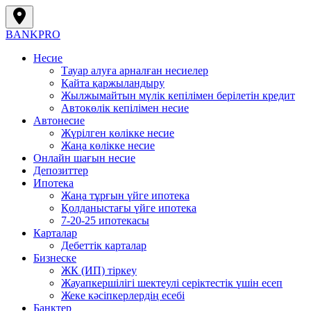
BANK
PRO
Несие
Тауар алуға арналған несиелер
Қайта қаржыландыру
Жылжымайтын мүлік кепілімен берілетін кредит
Автокөлік кепілімен несие
Автонесие
Жүрілген көлікке несие
Жаңа көлікке несие
Онлайн шағын несие
Депозиттер
Ипотека
Жаңа тұрғын үйге ипотека
Қолданыстағы үйге ипотека
7-20-25 ипотекасы
Карталар
Дебеттік карталар
Бизнеске
ЖК (ИП) тіркеу
Жауапкершілігі шектеулі серіктестік үшін есеп
Жеке кәсіпкерлердің есебі
Банктер