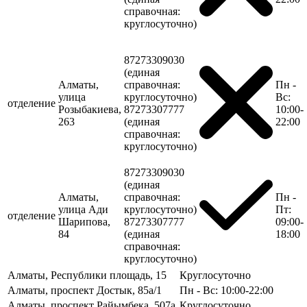
справочная:
круглосуточно)
87273309030
(единая
Алматы,
справочная:
Пн -
улица
круглосуточно)
Вс:
отделение
Розыбакиева,
87273307777
10:00-
263
(единая
22:00
справочная:
круглосуточно)
87273309030
(единая
Алматы,
справочная:
Пн -
улица Ади
круглосуточно)
Пт:
отделение
Шарипова,
87273307777
09:00-
84
(единая
18:00
справочная:
круглосуточно)
Алматы, Республики площадь, 15
Круглосуточно
Алматы, проспект Достык, 85а/1
Пн - Вс: 10:00-22:00
Алматы, проспект Райымбека, 507а
Круглосуточно