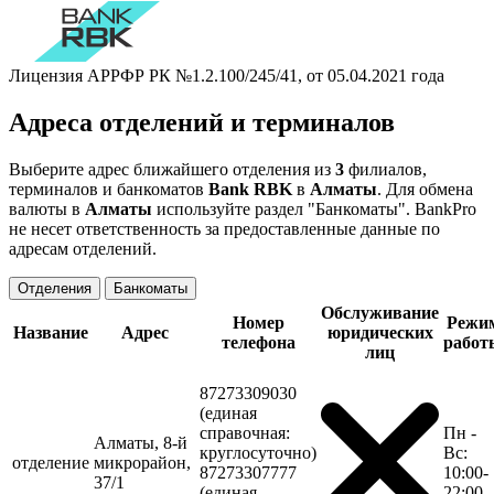
Лицензия АРРФР РК №1.2.100/245/41, от 05.04.2021 года
Адреса отделений и терминалов
Выберите адрес ближайшего отделения из
3
филиалов,
терминалов и банкоматов
Bank RBK
в
Алматы
. Для обмена
валюты в
Алматы
используйте раздел "Банкоматы". BankPro
не несет ответственность за предоставленные данные по
адресам отделений.
Отделения
Банкоматы
Обслуживание
Номер
Режи
Название
Адрес
юридических
телефона
работ
лиц
87273309030
(единая
справочная:
Пн -
Алматы, 8-й
круглосуточно)
Вс:
отделение
микрорайон,
87273307777
10:00-
37/1
(единая
22:00