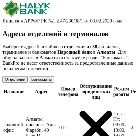
Лицензия АРРФР РК №1.2.47/230/38/1 от 03.02.2020 года
Адреса отделений и терминалов
Выберите адрес ближайшего отделения из
38
филиалов,
терминалов и банкоматов
Народный банк
в
Алматы
. Для
обмена валюты в
Алматы
используйте раздел "Банкоматы".
BankPro не несет ответственность за предоставленные данные
по адресам отделений.
Отделения
Банкоматы
Обслуживание
Номер
Режим
Название
Адрес
юридических
Ре
телефона
работы
лиц
Пн -
Алматы,
Пт:
головной
проспект Аль-
09:00-
7111
2.
офис
Фараби, 40
13:00,
блок D
14:00-