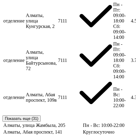
Пн -
Пт:
Алматы,
09:00-
отделение
улица
7111
18:00
4.
Кунгурская, 2
Сб:
09:00-
14:00
Пн -
Пт:
Алматы,
09:00-
улица
отделение
7111
18:00
3.
Байтурсынова,
Сб:
72
09:00-
14:00
Пн -
Алматы, Абая
Вс:
отделение
7111
4.
проспект, 109в
10:00-
22:00
Показать еще (31)
Алматы, улица Жамбыла, 205
Пн - Вс: 10:00-22:00
Алматы, Абая проспект, 141
Круглосуточно