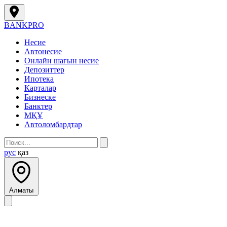
BANK
PRO
Несие
Автонесие
Онлайн шағын несие
Депозиттер
Ипотека
Карталар
Бизнеске
Банктер
МҚҰ
Автоломбардтар
рус
қаз
Алматы