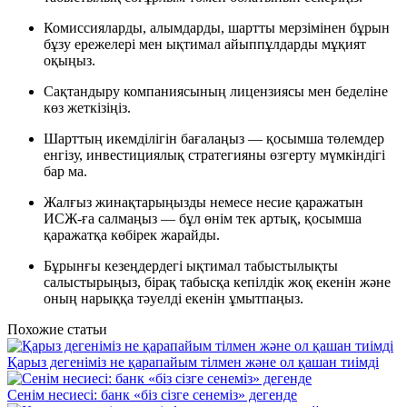
Комиссияларды, алымдарды, шартты мерзімінен бұрын
бұзу ережелері мен ықтимал айыппұлдарды мұқият
оқыңыз.
Сақтандыру компаниясының лицензиясы мен беделіне
көз жеткізіңіз.
Шарттың икемділігін бағалаңыз — қосымша төлемдер
енгізу, инвестициялық стратегияны өзгерту мүмкіндігі
бар ма.
Жалғыз жинақтарыңызды немесе несие қаражатын
ИСЖ-ға салмаңыз — бұл өнім тек артық, қосымша
қаражатқа көбірек жарайды.
Бұрынғы кезеңдердегі ықтимал табыстылықты
салыстырыңыз, бірақ табысқа кепілдік жоқ екенін және
оның нарыққа тәуелді екенін ұмытпаңыз.
Похожие статьи
Қарыз дегеніміз не қарапайым тілмен және ол қашан тиімді
Сенім несиесі: банк «біз сізге сенеміз» дегенде