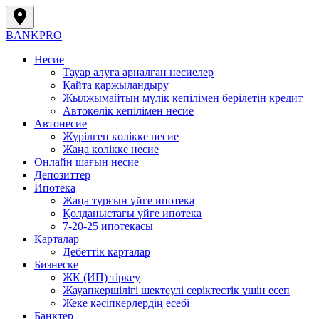
BANK
PRO
Несие
Тауар алуға арналған несиелер
Қайта қаржыландыру
Жылжымайтын мүлік кепілімен берілетін кредит
Автокөлік кепілімен несие
Автонесие
Жүрілген көлікке несие
Жаңа көлікке несие
Онлайн шағын несие
Депозиттер
Ипотека
Жаңа тұрғын үйге ипотека
Қолданыстағы үйге ипотека
7-20-25 ипотекасы
Карталар
Дебеттік карталар
Бизнеске
ЖК (ИП) тіркеу
Жауапкершілігі шектеулі серіктестік үшін есеп
Жеке кәсіпкерлердің есебі
Банктер