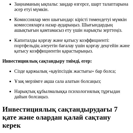
Заңнаманың ықпалы: заңдар өзгерсе, шарт талаптарына
әсер етуі мүмкін.
Комиссиялар мен шығындар: кірісті төмендетуі мүмкін
комиссияларға назар аударыңыз. Шығындардың
ашықтығын қамтамасыз ету үшін нарықты зерттеңіз.
Капиталды қорғау және қатысу коэффициенті:
портфельдің әлеуетін бағалау үшін қорғау деңгейін және
қатысу коэффициентін қарастырыңыз.
Инвестициялық сақтандыру тиімді, егер:
Сізде қаржылық «қауіпсіздік жастығы» бар болса;
Ұзақ мерзімге ақша сала алатын болсаңыз;
Нарықтық құбылмалыққа психологиялық тұрғыдан
дайын болсаңыз.
Инвестициялық сақтандырудағы 7
қате және олардан қалай сақтану
керек