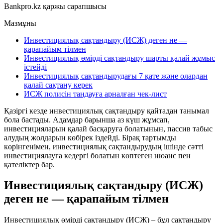
Bankpro.kz қаржы сарапшысы
Мазмұны
Инвестициялық сақтандыру (ИСЖ) деген не —
қарапайым тілмен
Инвестициялық өмірді сақтандыру шарты қалай жұмыс
істейді
Инвестициялық сақтандырудағы 7 қате және олардан
қалай сақтану керек
ИСЖ полисін таңдауға арналған чек-лист
Қазіргі кезде инвестициялық сақтандыру қайтадан танымал
бола бастады. Адамдар барынша аз күш жұмсап,
инвестицияларын қалай басқаруға болатынын, пассив табыс
алудың жолдарын көбірек іздейді. Бірақ тартымды
көрінгенімен, инвестициялық сақтандырудың ішінде сәтті
инвестициялауға кедергі болатын көптеген нюанс пен
қателіктер бар.
Инвестициялық сақтандыру (ИСЖ)
деген не — қарапайым тілмен
Инвестициялық өмірді сақтандыру (ИСЖ) – бұл сақтандыру