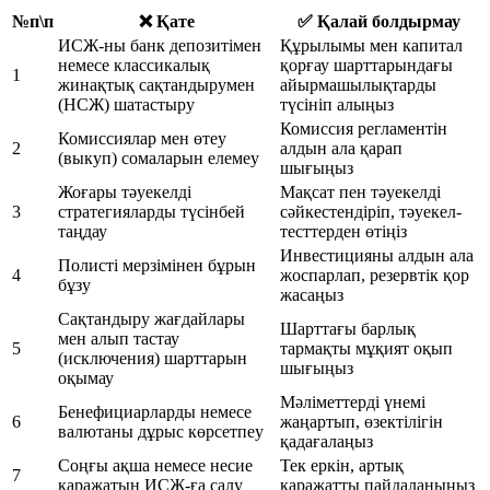
№п\п
❌ Қате
✅ Қалай болдырмау
ИСЖ-ны банк депозитімен
Құрылымы мен капитал
немесе классикалық
қорғау шарттарындағы
1
жинақтық сақтандырумен
айырмашылықтарды
(НСЖ) шатастыру
түсініп алыңыз
Комиссия регламентін
Комиссиялар мен өтеу
2
алдын ала қарап
(выкуп) сомаларын елемеу
шығыңыз
Жоғары тәуекелді
Мақсат пен тәуекелді
3
стратегияларды түсінбей
сәйкестендіріп, тәуекел-
таңдау
тесттерден өтіңіз
Инвестицияны алдын ала
Полисті мерзімінен бұрын
4
жоспарлап, резервтік қор
бұзу
жасаңыз
Сақтандыру жағдайлары
Шарттағы барлық
мен алып тастау
5
тармақты мұқият оқып
(исключения) шарттарын
шығыңыз
оқымау
Мәліметтерді үнемі
Бенефициарларды немесе
6
жаңартып, өзектілігін
валютаны дұрыс көрсетпеу
қадағалаңыз
Соңғы ақша немесе несие
Тек еркін, артық
7
қаражатын ИСЖ-ға салу
қаражатты пайдаланыңыз