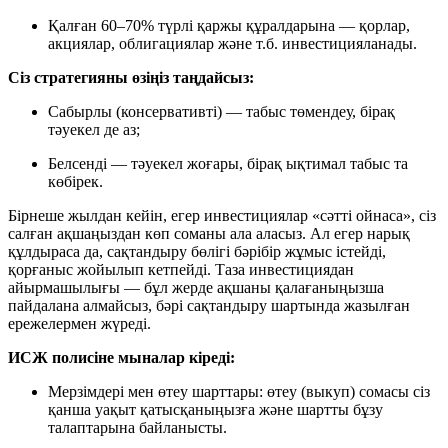
Қалған 60–70% түрлі қаржы құралдарына — қорлар,
акциялар, облигациялар және т.б. инвестицияланады.
Сіз стратегияны өзіңіз таңдайсыз:
Сабырлы (консервативті) — табыс төмендеу, бірақ
тәуекел де аз;
Белсенді — тәуекел жоғары, бірақ ықтимал табыс та
көбірек.
Бірнеше жылдан кейін, егер инвестициялар «сәтті ойнаса», сіз
салған ақшаңыздан көп соманы ала аласыз. Ал егер нарық
құлдыраса да, сақтандыру бөлігі бәрібір жұмыс істейді,
қорғаныс жойылып кетпейді. Таза инвестициядан
айырмашылығы — бұл жерде ақшаны қалағаныңызша
пайдалана алмайсыз, бәрі сақтандыру шартында жазылған
ережелермен жүреді.
ИСЖ полисіне мыналар кіреді:
Мерзімдері мен өтеу шарттары: өтеу (выкуп) сомасы сіз
қанша уақыт қатысқаныңызға және шартты бұзу
талаптарына байланысты.