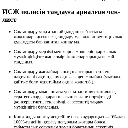
ИСЖ полисін таңдауға арналған чек-
лист
Сақтандыру мақсатын айқындаңыз: бастысы —
жақындарыңызды сақтандыру ма, әлде инвестициялық
құрамдасы бар капитал жинау ма.
Сақтандыру мерзімі мен жарна мөлшерін қаржылық
мүмкіндігіңізге және өмірлік жоспарларыңызға сай
таңдаңыз.
Сақтандыру жағдайларының шарттарын зерттеңіз:
нақты нені сақтандыру оқиғасы деп санайды (мысалы,
қайтыс болу, жазатайым оқиға және т.б.).
Сақтандыру компаниясы ұсынатын инвестициялық
стратегияларды қарап шығыңыз және портфельді
(консервативті, теңгерімді, агрессивті) таңдау
мүмкіндігін бағалаңыз.
Капиталды қорғау деңгейіне назар аударыңыз — 0%-дан
100%-ға дейін; қорғау неғұрлым жоғары болса,
табыстылық соғұрлым төмен болатынын ескеріңіз.