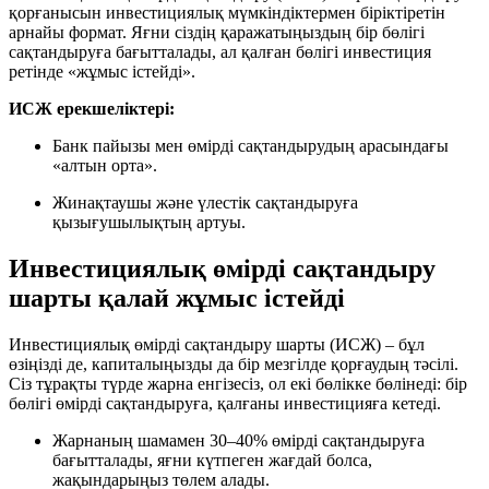
қорғанысын инвестициялық мүмкіндіктермен біріктіретін
арнайы формат. Яғни сіздің қаражатыңыздың бір бөлігі
сақтандыруға бағытталады, ал қалған бөлігі инвестиция
ретінде «жұмыс істейді».
ИСЖ ерекшеліктері:
Банк пайызы мен өмірді сақтандырудың арасындағы
«алтын орта».
Жинақтаушы және үлестік сақтандыруға
қызығушылықтың артуы.
Инвестициялық өмірді сақтандыру
шарты қалай жұмыс істейді
Инвестициялық өмірді сақтандыру шарты (ИСЖ) – бұл
өзіңізді де, капиталыңызды да бір мезгілде қорғаудың тәсілі.
Сіз тұрақты түрде жарна енгізесіз, ол екі бөлікке бөлінеді: бір
бөлігі өмірді сақтандыруға, қалғаны инвестицияға кетеді.
Жарнаның шамамен 30–40% өмірді сақтандыруға
бағытталады, яғни күтпеген жағдай болса,
жақындарыңыз төлем алады.