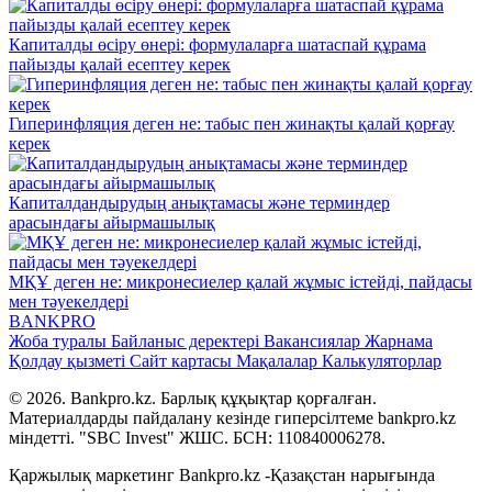
Капиталды өсіру өнері: формулаларға шатаспай құрама
пайызды қалай есептеу керек
Гиперинфляция деген не: табыс пен жинақты қалай қорғау
керек
Капиталдандырудың анықтамасы және терминдер
арасындағы айырмашылық
МҚҰ деген не: микронесиелер қалай жұмыс істейді, пайдасы
мен тәуекелдері
BANK
PRO
Жоба туралы
Байланыс деректері
Вакансиялар
Жарнама
Қолдау қызметі
Сайт картасы
Мақалалар
Калькуляторлар
© 2026. Bankpro.kz. Барлық құқықтар қорғалған.
Материалдарды пайдалану кезінде гиперсілтеме bankpro.kz
міндетті. "SBC Invest" ЖШС. БСН: 110840006278.
Қаржылық маркетинг Bankpro.kz -Қазақстан нарығында