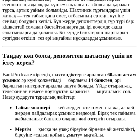
есепшотыңызда «қара күнге» сақталған аз болса да қаражат
тұрса, артық уайым болмайды. Шахтинск тұрғындары үшін
жинақ — тек табыс қана емес, отбасының ертеңгі күніне
сенімді болудың кепілі. Бұл жерде депозиттердің түр-түрі бар:
кішкентай сомадан бастайтындарға да, ірі көлемде ақша
салатындарға да қолайлы. Біз күнде банктердің шарттарын
сүзгіден өткізіп, тез әрі ыңғайлы нұсқаларды ұсынамыз.
Таңдау көп болса, депозиттен шатаспау үшін не
істеу керек?
BankPro.kz-ке кірсеңіз, шахтиндіктерге арналған
60-тан астам
ұсыныс
әр күні қолжетімді — барлығы
14 банктен
, әрі
барлығын интернет арқылы ашуға болады. Үйде отырып-ақ,
телефоннан немесе ноутбуктан қарайсыз — ыңғайлысы сол.
Назар аударуға тұрарлық жайттар:
Табыс мөлшері
— кей жерден өте төмен ставка, ал кей
жерден пайдалырақ ұсыныс кездеседі. Бірақ тек пайызға
жабыспаңыз: банктер оларды жиі өзгертіп отырады.
Мерзім
— қысқа не ұзақ: біреуіне бірнеше ай жеткілікті,
біреуіне «салып қойып, ұмыту» ыңғайлы.