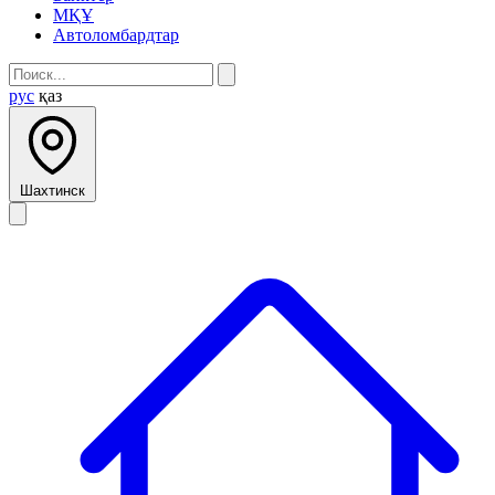
МҚҰ
Автоломбардтар
рус
қаз
Шахтинск