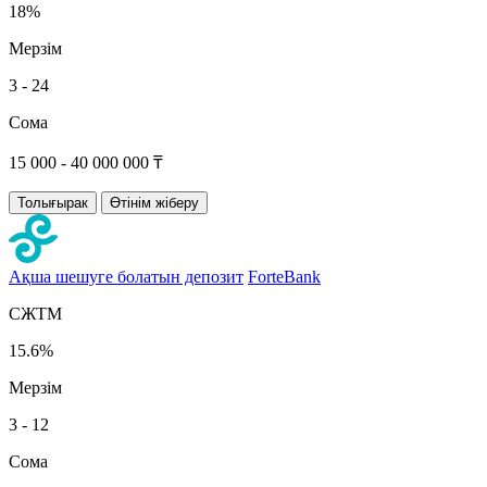
18%
Мерзім
3 - 24
Сома
15 000 - 40 000 000 ₸
Толығырак
Өтінім жіберу
Ақша шешуге болатын депозит
ForteBank
СЖТМ
15.6%
Мерзім
3 - 12
Сома