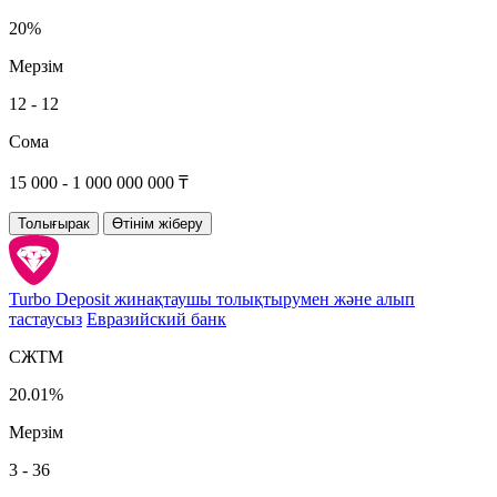
20%
Мерзім
12 - 12
Сома
15 000 - 1 000 000 000 ₸
Толығырак
Өтінім жіберу
Turbo Deposit жинақтаушы толықтырумен және алып
тастаусыз
Евразийский банк
СЖТМ
20.01%
Мерзім
3 - 36