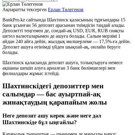
Ақпаратты тексерген
Ерлан Төлегенов
BankPro.kz сайтында Шахтинск қаласының тұрғындары 15
банк ұсынған 56 депозит арасынан тиімдісін таңдай алады.
Депозитті теңгемен де, сондай-ақ USD, EUR, RUB сияқты
шетел валюталарымен де ашуға болады. Салым мерзімі 1
айдан 240 айға дейін, жылдық мөлшерлеме — 17,5%-ға дейін.
Депозит ашуға өтінімді үйден шықпай-ақ, онлайн беруге
болады.
Шахтинск қаласында депозит ашуға, толықтыруға немесе
ақшаны шешіп алуға арналған 3 банк бөлімшелері мен
филиалдары жұмыс істейді.
Шахтинскідегі депозиттер мен
салымдар — бас ауыртпай-ақ
жинақтаудың қарапайым жолы
Неге депозит ашу керек және неге дәл
Шахтинскіде бұл ыңғайлы?
Қаржылық тыныштық — шынымен де маңызды нәрсе: