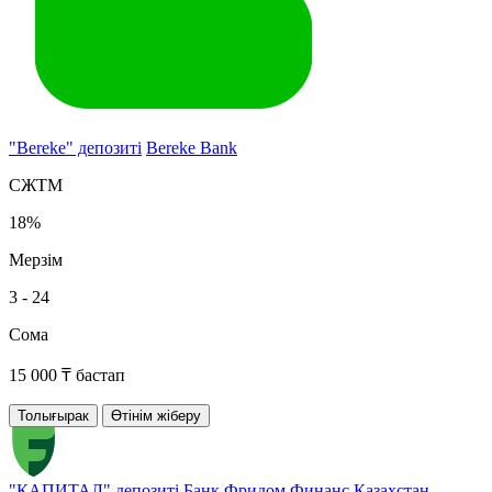
"Bereke" депозиті
Bereke Bank
СЖТМ
18%
Мерзім
3 - 24
Сома
15 000 ₸ бастап
Толығырак
Өтінім жіберу
"КАПИТАЛ" депозиті
Банк Фридом Финанс Казахстан