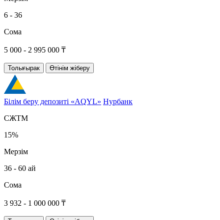
6 - 36
Сома
5 000 - 2 995 000 ₸
Толығырак
Өтінім жіберу
Білім беру депозиті «AQYL»
Нурбанк
СЖТМ
15%
Мерзім
36 - 60 ай
Сома
3 932 - 1 000 000 ₸