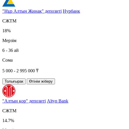
"Нұр Алтын Жинақ" депозиті
Нурбанк
СЖТМ
18%
Мерзім
6 - 36 ай
Сома
5 000 - 2 995 000 ₸
Толығырак
Өтінім жіберу
"Алтын қор" депозиті
Altyn Bank
СЖТМ
14.7%