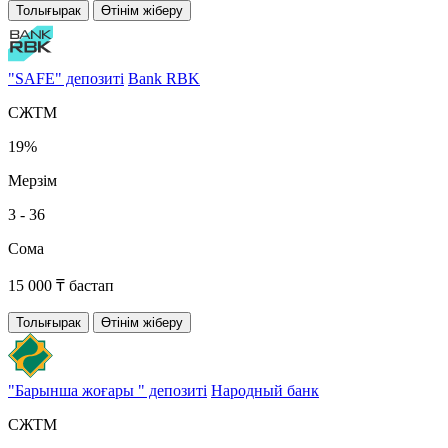
Толығырак
Өтінім жіберу
"SAFE" депозиті
Bank RBK
СЖТМ
19%
Мерзім
3 - 36
Сома
15 000 ₸ бастап
Толығырак
Өтінім жіберу
"Барынша жоғары " депозиті
Народный банк
СЖТМ