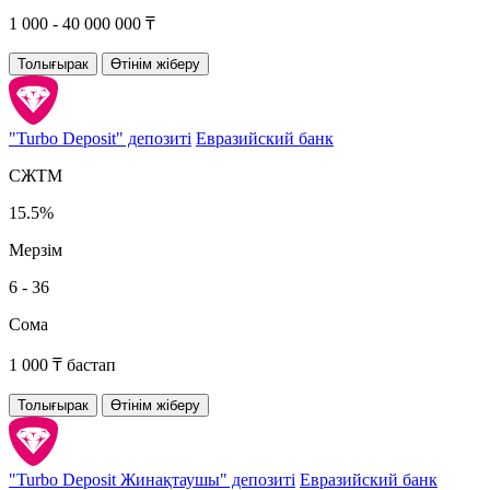
1 000 - 40 000 000 ₸
Толығырак
Өтінім жіберу
"Turbo Deposit" депозиті
Евразийский банк
СЖТМ
15.5%
Мерзім
6 - 36
Сома
1 000 ₸ бастап
Толығырак
Өтінім жіберу
"Turbo Deposit Жинақтаушы" депозиті
Евразийский банк