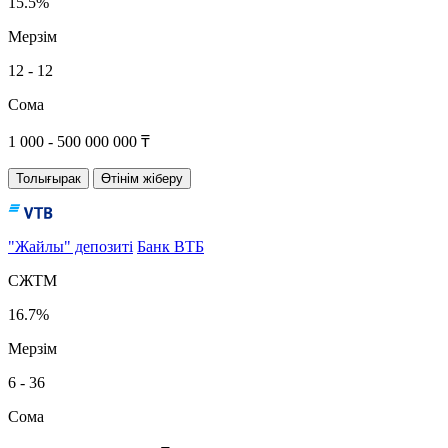
15.5%
Мерзім
12 - 12
Сома
1 000 - 500 000 000 ₸
Толығырак
Өтінім жіберу
"Жайлы" депозиті
Банк ВТБ
СЖТМ
16.7%
Мерзім
6 - 36
Сома