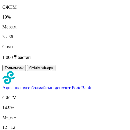
СЖТМ
19%
Мерзім
3 - 36
Сома
1 000 ₸ бастап
Толығырак
Өтінім жіберу
Ақша шешуге болмайтын депозит
ForteBank
СЖТМ
14.9%
Мерзім
12 - 12