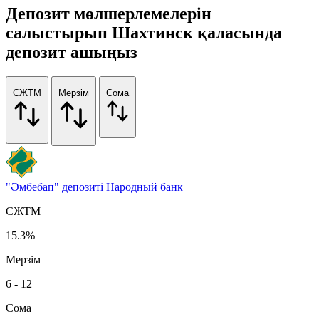
Депозит мөлшерлемелерін
салыстырып Шахтинск қаласында
депозит ашыңыз
СЖТМ
Мерзім
Сома
"Әмбебап" депозиті
Народный банк
СЖТМ
15.3%
Мерзім
6 - 12
Сома