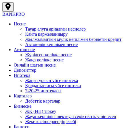
BANK
PRO
Несие
Тауар алуға арналған несиелер
Қайта қаржыландыру
Жылжымайтын мүлік кепілімен берілетін кредит
Автокөлік кепілімен несие
Автонесие
Жүрілген көлікке несие
Жаңа көлікке несие
Онлайн шағын несие
Депозиттер
Ипотека
Жаңа тұрғын үйге ипотека
Қолданыстағы үйге ипотека
7-20-25 ипотекасы
Карталар
Дебеттік карталар
Бизнеске
ЖК (ИП) тіркеу
Жауапкершілігі шектеулі серіктестік үшін есеп
Жеке кәсіпкерлердің есебі
Банктер