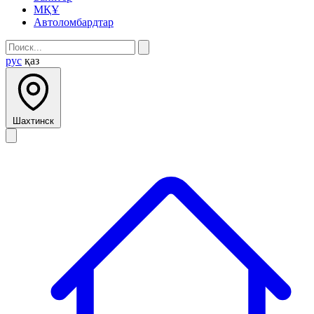
МҚҰ
Автоломбардтар
рус
қаз
Шахтинск