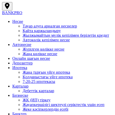
BANK
PRO
Несие
Тауар алуға арналған несиелер
Қайта қаржыландыру
Жылжымайтын мүлік кепілімен берілетін кредит
Автокөлік кепілімен несие
Автонесие
Жүрілген көлікке несие
Жаңа көлікке несие
Онлайн шағын несие
Депозиттер
Ипотека
Жаңа тұрғын үйге ипотека
Қолданыстағы үйге ипотека
7-20-25 ипотекасы
Карталар
Дебеттік карталар
Бизнеске
ЖК (ИП) тіркеу
Жауапкершілігі шектеулі серіктестік үшін есеп
Жеке кәсіпкерлердің есебі
Банктер