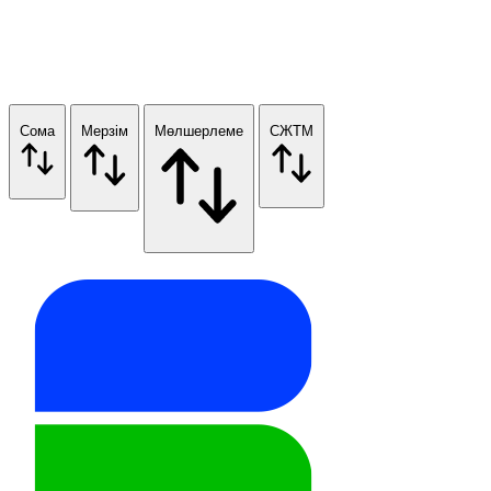
Сома
Мерзім
Мөлшерлеме
СЖТМ