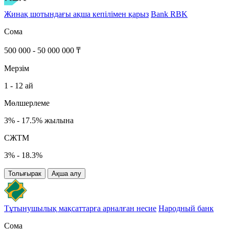
Жинақ шотындағы ақша кепілімен қарыз
Bank RBK
Сома
500 000 - 50 000 000 ₸
Мерзім
1 - 12 ай
Мөлшерлеме
3% - 17.5% жылына
СЖТМ
3% - 18.3%
Толығырак
Ақша алу
Тұтынушылық мақсаттарға арналған несие
Народный банк
Сома