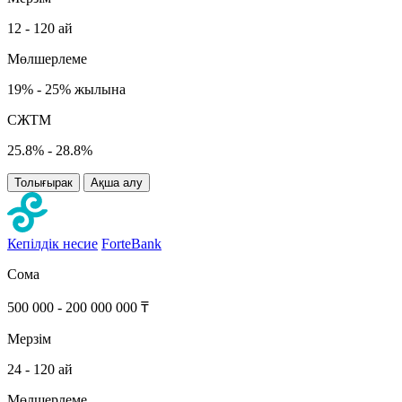
12 - 120 ай
Мөлшерлеме
19% - 25% жылына
СЖТМ
25.8% - 28.8%
Толығырак
Ақша алу
Кепілдік несие
ForteBank
Сома
500 000 - 200 000 000 ₸
Мерзім
24 - 120 ай
Мөлшерлеме