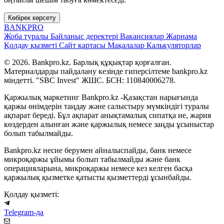
Көбірек көрсету
BANK
PRO
Жоба туралы
Байланыс деректері
Вакансиялар
Жарнама
Қолдау қызметі
Сайт картасы
Мақалалар
Калькуляторлар
© 2026. Bankpro.kz. Барлық құқықтар қорғалған.
Материалдарды пайдалану кезінде гиперсілтеме bankpro.kz
міндетті. "SBC Invest" ЖШС. БСН: 110840006278.
Қаржылық маркетинг Bankpro.kz -Қазақстан нарығында
қаржы өнімдерін таңдау және салыстыру мүмкіндігі туралы
ақпарат береді. Бұл ақпарат анықтамалық сипатқа ие, жария
көздерден алынған және қаржылық немесе заңды ұсыныстар
болып табылмайды.
Bankpro.kz несие берумен айналыспайды, банк немесе
микроқаржы ұйымы болып табылмайды және банк
операцияларына, микроқаржы немесе кез келген басқа
қаржылық қызметке қатысты қызметтерді ұсынбайды.
Қолдау қызметі:
Telegram-да