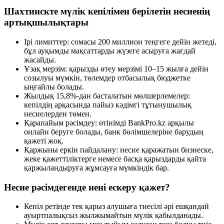
Шахтинскте мүлік кепілімен берілетін несиенің
артықшылықтары
Ірі лимиттер: сомасы 200 миллион теңгеге дейін жетеді,
бұл ауқымды мақсаттарды жүзеге асыруға жағдай
жасайды.
Ұзақ мерзім: қарызды өтеу мерзімі 10–15 жылға дейін
созылуы мүмкін, төлемдер отбасылық бюджетке
ыңғайлы болады.
Жылдық 15,8%-дан басталатын мөлшерлемелер:
кепілдің арқасында пайыз кәдімгі тұтынушылық
несиелерден төмен.
Қарапайым рәсімдеу: өтінімді BankPro.kz арқылы
онлайн беруге болады, банк бөлімшелеріне барудың
қажеті жоқ.
Қаржыны еркін пайдалану: несие қаражатын бизнеске,
жеке қажеттіліктерге немесе басқа қарыздарды қайта
қаржыландыруға жұмсауға мүмкіндік бар.
Несие рәсімдегенде нені ескеру қажет?
Кепіл ретінде тек қарыз алушыға тиесілі әрі ешқандай
ауыртпалықсыз жылжымайтын мүлік қабылданады.