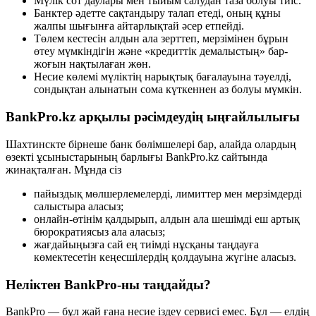
Мүлік сот даулары мен тыйым салудан таза болуы тиіс.
Банктер әдетте сақтандыру талап етеді, оның құны
жалпы шығынға айтарлықтай әсер етпейді.
Төлем кестесін алдын ала зерттеп, мерзімінен бұрын
өтеу мүмкіндігін және «кредиттік демалыстың» бар-
жоғын нақтылаған жөн.
Несие көлемі мүліктің нарықтық бағалауына тәуелді,
сондықтан алынатын сома күткеннен аз болуы мүмкін.
BankPro.kz арқылы рәсімдеудің ыңғайлылығы
Шахтинскте бірнеше банк бөлімшелері бар, алайда олардың
өзекті ұсыныстарының барлығы BankPro.kz сайтында
жинақталған. Мұнда сіз
пайыздық мөлшерлемелерді, лимиттер мен мерзімдерді
салыстыра аласыз;
онлайн-өтінім қалдырып, алдын ала шешімді еш артық
бюрократиясыз ала аласыз;
жағдайыңызға сай ең тиімді нұсқаны таңдауға
көмектесетін кеңесшілердің қолдауына жүгіне аласыз.
Неліктен BankPro-ны таңдайды?
BankPro — бұл жай ғана несие іздеу сервисі емес. Бұл — елдің