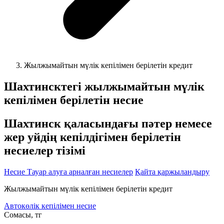
Жылжымайтын мүлік кепілімен берілетін кредит
Шахтинсктегі жылжымайтын мүлік
кепілімен берілетін несие
Шахтинск қаласындағы пәтер немесе
жер уйдің кепілдігімен берілетін
несиелер тізімі
Несие
Тауар алуға арналған несиелер
Қайта қаржыландыру
Жылжымайтын мүлік кепілімен берілетін кредит
Автокөлік кепілімен несие
Cомасы, тг