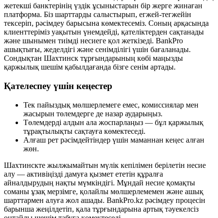
жетекші банктерінің үздік ұсыныстарын бір жерге жинаған
платформа. Біз шарттарды салыстырып, егжей-тегжейін
тексеріп, рәсімдеу барысына көмектесеміз. Соның арқасында
клиенттеріміз уақытын үнемдейді, қателіктерден сақтанады
және шынымен тиімді несиеге қол жеткізеді. BankPro
ашықтығы, жеделдігі және сенімділігі үшін бағаланады.
Сондықтан Шахтинск тұрғындарының көбі маңызды
қаржылық шешім қабылдағанда бізге сенім артады.
Қателеспеу үшін кеңестер
Тек пайыздық мөлшерлемеге емес, комиссиялар мен
жасырын төлемдерге де назар аударыңыз.
Төлемдерді алдын ала жоспарлаңыз — бұл қаржылық
тұрақтылықты сақтауға көмектеседі.
Алғаш рет рәсімдейтіндер үшін маманнан кеңес алған
жөн.
Шахтинскте жылжымайтын мүлік кепілімен берілетін несие
алу — активіңізді дамуға қызмет ететін құралға
айналдырудың нақты мүмкіндігі. Мұндай несие қомақты
соманы ұзақ мерзімге, қолайлы мөлшерлемемен және ашық
шарттармен алуға жол ашады. BankPro.kz рәсімдеу процесін
барынша жеңілдетіп, қала тұрғындарына артық тәуекелсіз
оңтайлы шешім табуға көмектеседі.