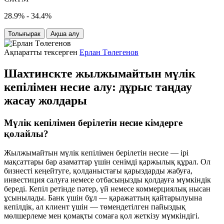
28.9% - 34.4%
Толығырак
Ақша алу
Ақпаратты тексерген
Ерлан Төлегенов
Шахтинскте жылжымайтын мүлік
кепілімен несие алу: дұрыс таңдау
жасау жолдары
Мүлік кепілімен берілетін несие кімдерге
қолайлы?
Жылжымайтын мүлік кепілімен берілетін несие — ірі
мақсаттары бар азаматтар үшін сенімді қаржылық құрал. Ол
бизнесті кеңейтуге, қолданыстағы қарыздарды жабуға,
инвестиция салуға немесе отбасыңызды қолдауға мүмкіндік
береді. Кепіл ретінде пәтер, үй немесе коммерциялық нысан
ұсынылады. Банк үшін бұл — қаражаттың қайтарылуына
кепілдік, ал клиент үшін — төмендетілген пайыздық
мөлшерлеме мен қомақты сомаға қол жеткізу мүмкіндігі.