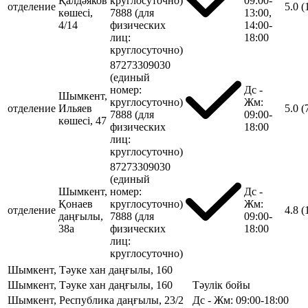
Қалдәяков
круглосуточно)
09:00-
отделение
5.0
(
көшесі,
7888 (для
13:00,
4/14
физических
14:00-
лиц:
18:00
круглосуточно)
87273309030
(единый
номер:
Дс -
Шымкент,
круглосуточно)
Жм:
отделение
Ильяев
5.0
(
7888 (для
09:00-
көшесі, 47
физических
18:00
лиц:
круглосуточно)
87273309030
(единый
Шымкент,
номер:
Дс -
Қонаев
круглосуточно)
Жм:
отделение
4.8
(
даңғылы,
7888 (для
09:00-
38а
физических
18:00
лиц:
круглосуточно)
Шымкент, Тәуке хан даңғылы, 160
Шымкент, Тәуке хан даңғылы, 160
Тәулік бойы
Шымкент, Республика даңғылы, 23/2
Дс - Жм: 09:00-18:00