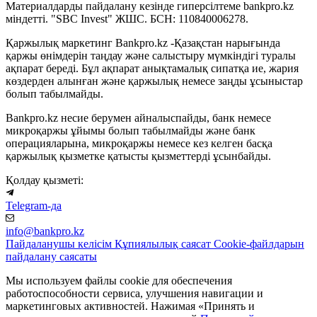
Материалдарды пайдалану кезінде гиперсілтеме bankpro.kz
міндетті. "SBC Invest" ЖШС. БСН: 110840006278.
Қаржылық маркетинг Bankpro.kz -Қазақстан нарығында
қаржы өнімдерін таңдау және салыстыру мүмкіндігі туралы
ақпарат береді. Бұл ақпарат анықтамалық сипатқа ие, жария
көздерден алынған және қаржылық немесе заңды ұсыныстар
болып табылмайды.
Bankpro.kz несие берумен айналыспайды, банк немесе
микроқаржы ұйымы болып табылмайды және банк
операцияларына, микроқаржы немесе кез келген басқа
қаржылық қызметке қатысты қызметтерді ұсынбайды.
Қолдау қызметі:
Telegram-да
info@bankpro.kz
Пайдаланушы келісім
Құпиялылық саясат
Cookie-файлдарын
пайдалану саясаты
Мы используем файлы cookie для обеспечения
работоспособности сервиса, улучшения навигации и
маркетинговых активностей. Нажимая «Принять и