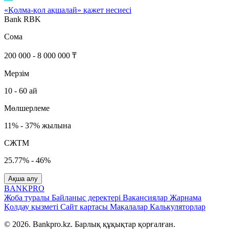
«Қолма-қол ақшалай» қажет несиесі
Bank RBK
Сома
200 000 - 8 000 000 ₸
Мерзім
10 - 60 ай
Мөлшерлеме
11% - 37% жылына
СЖТМ
25.77% - 46%
Ақша алу
BANK
PRO
Жоба туралы
Байланыс деректері
Вакансиялар
Жарнама
Қолдау қызметі
Сайт картасы
Мақалалар
Калькуляторлар
© 2026. Bankpro.kz. Барлық құқықтар қорғалған.