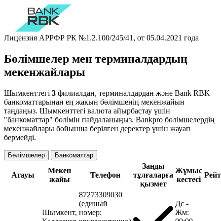
Лицензия АРРФР РК №1.2.100/245/41, от 05.04.2021 года
Бөлімшелер мен терминалдардың
мекенжайлары
Шымкенттегі
3
филиалдан, терминалдардан және Bank RBK
банкоматтарынан ең жақын бөлімшенің мекенжайын
таңдаңыз. Шымкенттегі валюта айырбастау үшін
"банкоматтар" бөлімін пайдаланыңыз. Bankpro бөлімшелердің
мекенжайлары бойынша берілген деректер үшін жауап
бермейді.
Бөлімшелер
Банкоматтар
Заңды
Мекен
Жұмыс
Атауы
Телефон
тұлғаларға
Рейт
жайы
кестесі
қызмет
87273309030
(единый
Дс -
Шымкент,
номер:
Жм: