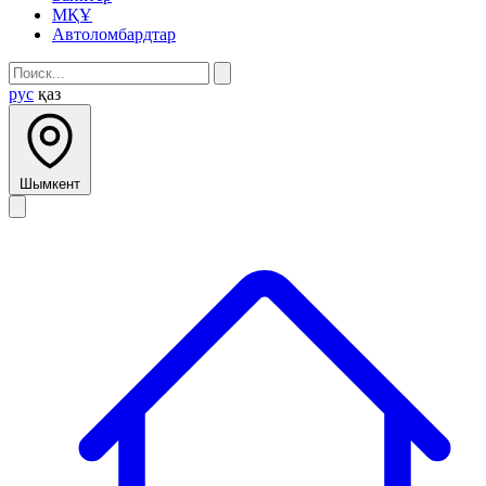
МҚҰ
Автоломбардтар
рус
қаз
Шымкент