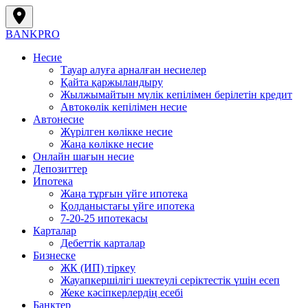
BANK
PRO
Несие
Тауар алуға арналған несиелер
Қайта қаржыландыру
Жылжымайтын мүлік кепілімен берілетін кредит
Автокөлік кепілімен несие
Автонесие
Жүрілген көлікке несие
Жаңа көлікке несие
Онлайн шағын несие
Депозиттер
Ипотека
Жаңа тұрғын үйге ипотека
Қолданыстағы үйге ипотека
7-20-25 ипотекасы
Карталар
Дебеттік карталар
Бизнеске
ЖК (ИП) тіркеу
Жауапкершілігі шектеулі серіктестік үшін есеп
Жеке кәсіпкерлердің есебі
Банктер